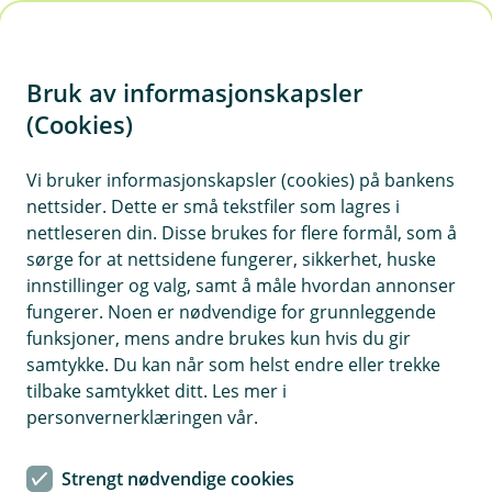
H
o
Bruk av informasjonskapsler
p
p
(Cookies)
i
Vis hjelpemeny
Vi bruker informasjonskapsler (cookies) på bankens
nettsider. Dette er små tekstfiler som lagres i
n
nettleseren din. Disse brukes for flere formål, som å
n
sørge for at nettsidene fungerer, sikkerhet, huske
Skatterapportering
h
innstillinger og valg, samt å måle hvordan annonser
o
fungerer. Noen er nødvendige for grunnleggende
Hvorfor behandler vi opplysningene dine, og hva er
funksjoner, mens andre brukes kun hvis du gir
det lovlige grunnlaget?
d
samtykke. Du kan når som helst endre eller trekke
e
Banken behandler informasjon om dine innskudd og
tilbake samtykket ditt. Les mer i
t
kreditter for å oppfylle vilkår og forpliktelser knyttet til
personvernerklæringen vår.
dine kontoavtaler, samt innrapportere til offentlig
myndighet iht. forpliktelser for bankvirksomhet i
Strengt nødvendige cookies
Norge. Utlevering skjer iht. lovbestemt