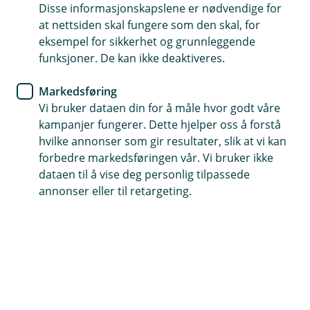
Disse informasjonskapslene er nødvendige for
opplysningsplikt eller opplysningsrett for
at nettsiden skal fungere som den skal, for
bankvirksomhet.
eksempel for sikkerhet og grunnleggende
funksjoner. De kan ikke deaktiveres.
Hvordan behandler vi personopplysninger?
Banken behandler informasjon om saldoinnskudd og
Markedsføring
kreditter i tråd med konto- eller kredittavtale inngått
Vi bruker dataen din for å måle hvor godt våre
med deg. Behandling av dine opplysninger gjøres i
kampanjer fungerer. Dette hjelper oss å forstå
bankens systemer for å sikre tilgang til dine data og
hvilke annonser som gir resultater, slik at vi kan
utlevering i tråd med krav stilt av offentlige
forbedre markedsføringen vår. Vi bruker ikke
myndigheter ved overføring av data til
dataen til å vise deg personlig tilpassede
skatterapportering. Internasjonale skatteavtaler setter
annonser eller til retargeting.
krav til automatisk utveksling av skatteopplysninger og
vi må innhente og rapportere informasjon om hvilke
land du som kunde har skattemessig bosted i og/eller
amerikansk statsborgerskap. Banken utleverer
opplysninger til norske skattemyndigheter. Norske
skattemyndigheter er de som videreformidler
skatteopplysninger om deg videre til