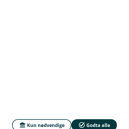
Org.nr: 937 903 146
Om oss
Priser
Sammenlign våre priser med andre selskaper på
Finansportalen.no
Våre priser
Personvern og informasjonskapsler
Sikkerhet og antihvitvask
Kun nødvendige
Godta alle