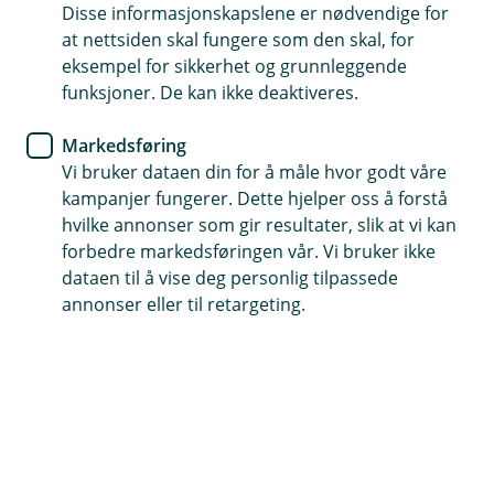
Disse informasjonskapslene er nødvendige for
Pensjon er det du skal leve av som pensjonist
at nettsiden skal fungere som den skal, for
eksempel for sikkerhet og grunnleggende
Rådgiverne hjelper deg på veien
funksjoner. De kan ikke deaktiveres.
Jo tidligere du kommer i gang, jo mindre trenger du å
Markedsføring
spare hver måned.
Vi bruker dataen din for å måle hvor godt våre
kampanjer fungerer. Dette hjelper oss å forstå
Book møte om pensjon
hvilke annonser som gir resultater, slik at vi kan
forbedre markedsføringen vår. Vi bruker ikke
dataen til å vise deg personlig tilpassede
Hva er pensjon?
annonser eller til retargeting.
Pensjon er pengene du skal leve av når du blir
pensjonist.
Den består av tre deler:
Pensjon fra Folketrygden
: Du sparer 18,1 % av