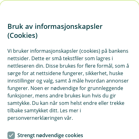
H
o
Bruk av informasjonskapsler
p
p
(Cookies)
i
Vi bruker informasjonskapsler (cookies) på bankens
nettsider. Dette er små tekstfiler som lagres i
n
nettleseren din. Disse brukes for flere formål, som å
n
sørge for at nettsidene fungerer, sikkerhet, huske
h
innstillinger og valg, samt å måle hvordan annonser
o
fungerer. Noen er nødvendige for grunnleggende
funksjoner, mens andre brukes kun hvis du gir
d
samtykke. Du kan når som helst endre eller trekke
e
tilbake samtykket ditt. Les mer i
t
personvernerklæringen vår.
Pensjonssparing
Strengt nødvendige cookies