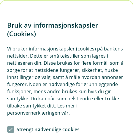
H
o
Bruk av informasjonskapsler
p
p
(Cookies)
i
Vis hjelpemeny
Vi bruker informasjonskapsler (cookies) på bankens
nettsider. Dette er små tekstfiler som lagres i
n
nettleseren din. Disse brukes for flere formål, som å
n
sørge for at nettsidene fungerer, sikkerhet, huske
Kundeservice
h
innstillinger og valg, samt å måle hvordan annonser
o
fungerer. Noen er nødvendige for grunnleggende
Hvorfor behandler vi opplysningene dine, og hva er
funksjoner, mens andre brukes kun hvis du gir
det lovlige grunnlaget?
d
samtykke. Du kan når som helst endre eller trekke
e
Vi behandler opplysninger for å gi deg rask og god
tilbake samtykket ditt. Les mer i
t
kundeservice når du kontakter oss. Behandlingen
personvernerklæringen vår.
baseres på avtalen vi har med deg.
Strengt nødvendige cookies
Vi tar opptak av telefonsamtaler for å dokumentere