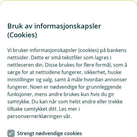
H
o
Bruk av informasjonskapsler
p
p
(Cookies)
i
Vi bruker informasjonskapsler (cookies) på bankens
nettsider. Dette er små tekstfiler som lagres i
n
nettleseren din. Disse brukes for flere formål, som å
n
sørge for at nettsidene fungerer, sikkerhet, huske
h
innstillinger og valg, samt å måle hvordan annonser
o
fungerer. Noen er nødvendige for grunnleggende
funksjoner, mens andre brukes kun hvis du gir
d
samtykke. Du kan når som helst endre eller trekke
e
tilbake samtykket ditt. Les mer i
t
personvernerklæringen vår.
Vi trenger oppdatert ID
Strengt nødvendige cookies