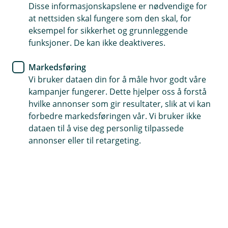
For å unngå svindel og kriminalitet må vi ha
Disse informasjonskapslene er nødvendige for
at nettsiden skal fungere som den skal, for
oppdatert legitimasjon fra kundene våre. Å
eksempel for sikkerhet og grunnleggende
legitimere deg digitalt tar kun 5-8 minutter.
funksjoner. De kan ikke deaktiveres.
Markedsføring
Vi bruker dataen din for å måle hvor godt våre
kampanjer fungerer. Dette hjelper oss å forstå
Dette trenger du for å legitimere deg digitalt:
hvilke annonser som gir resultater, slik at vi kan
forbedre markedsføringen vår. Vi bruker ikke
Pass eller nasjonalt ID-kort
dataen til å vise deg personlig tilpassede
BankID-appen
annonser eller til retargeting.
Legitimasjonen innhentet fra ID-sjekk kan ikke brukes
til å utstede BankID, da må du møte opp hos oss med
gyldig ID-dokument for utstedelse av BankID.
Slik kommer du i gang: