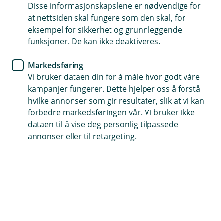
system for et annet formål. Dette innebærer også at
Disse informasjonskapslene er nødvendige for
systemer tilgangsstyres slik at lagrede
at nettsiden skal fungere som den skal, for
personopplysninger ikke er tilgjengelig for eller brukes
eksempel for sikkerhet og grunnleggende
til andre formål enn det er behov for.
funksjoner. De kan ikke deaktiveres.
For eksempel vil vi kunne lagre informasjon om avtaler
Markedsføring
og andre forhold av hensyn til å kunne dokumentere
Vi bruker dataen din for å måle hvor godt våre
kundebehandling og forsvare ett rettskrav inntil
kampanjer fungerer. Dette hjelper oss å forstå
foreldelsesfrist er utløpt. Dersom grunnlaget vårt for å
hvilke annonser som gir resultater, slik at vi kan
behandle dine opplysninger er et samtykke fra deg, vil
forbedre markedsføringen vår. Vi bruker ikke
opplysningene bli slettet eller anonymisert dersom du
dataen til å vise deg personlig tilpassede
trekker samtykket tilbake med mindre vi har lovpålagte
annonser eller til retargeting.
plikter for å lagre informasjon.
Hjelp og kontakt