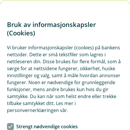
H
o
Bruk av informasjonskapsler
p
p
(Cookies)
i
Vis hjelpemeny
Vi bruker informasjonskapsler (cookies) på bankens
nettsider. Dette er små tekstfiler som lagres i
n
nettleseren din. Disse brukes for flere formål, som å
n
sørge for at nettsidene fungerer, sikkerhet, huske
Hvor lenge lagrer vi?
h
innstillinger og valg, samt å måle hvordan annonser
o
fungerer. Noen er nødvendige for grunnleggende
Vi vil lagre dine personopplysninger i samsvar med de
funksjoner, mens andre brukes kun hvis du gir
avtalene du har med banken og de lovkrav vi er pålagt.
d
samtykke. Du kan når som helst endre eller trekke
Lagringstiden vil variere etter hvilket formål
e
tilbake samtykket ditt. Les mer i
personopplysningene er lagret for og hvilken lovpålagt
t
personvernerklæringen vår.
plikt vi har til oppbevaring av dine opplysninger.
Lagrede personopplysninger vil derfor kunne slettes i
ett system, men fortsatt være tilgjengelig i et annet
Strengt nødvendige cookies