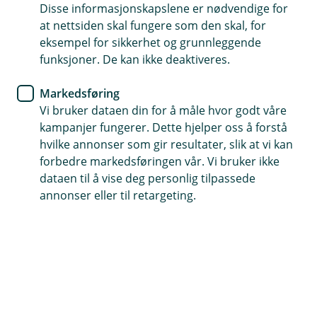
Disse informasjonskapslene er nødvendige for
BankID er din digitale legitimasjon som gjør at du
at nettsiden skal fungere som den skal, for
trygt og enkelt kan identifisere deg på nett. Du kan
eksempel for sikkerhet og grunnleggende
bruke det ved signering av dokumenter og avtaler i
funksjoner. De kan ikke deaktiveres.
banken og i en rekke andre offentlige portaler, og
Markedsføring
ved trygg netthandel.
Vi bruker dataen din for å måle hvor godt våre
kampanjer fungerer. Dette hjelper oss å forstå
hvilke annonser som gir resultater, slik at vi kan
forbedre markedsføringen vår. Vi bruker ikke
dataen til å vise deg personlig tilpassede
annonser eller til retargeting.