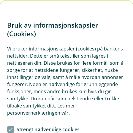
H
o
Bruk av informasjonskapsler
p
p
(Cookies)
i
Vi bruker informasjonskapsler (cookies) på bankens
nettsider. Dette er små tekstfiler som lagres i
n
nettleseren din. Disse brukes for flere formål, som å
n
sørge for at nettsidene fungerer, sikkerhet, huske
h
innstillinger og valg, samt å måle hvordan annonser
o
fungerer. Noen er nødvendige for grunnleggende
funksjoner, mens andre brukes kun hvis du gir
d
samtykke. Du kan når som helst endre eller trekke
e
tilbake samtykket ditt. Les mer i
t
personvernerklæringen vår.
BankID
Strengt nødvendige cookies