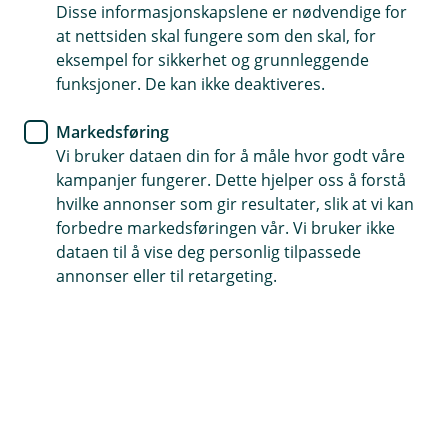
Disse informasjonskapslene er nødvendige for
Husforsikring
at nettsiden skal fungere som den skal, for
eksempel for sikkerhet og grunnleggende
Ta vare på røykvarsleren din, så
funksjoner. De kan ikke deaktiveres.
tar den vare på deg
Markedsføring
Vi bruker dataen din for å måle hvor godt våre
Desember er en viktig høytid for mange, men det
kampanjer fungerer. Dette hjelper oss å forstå
er også høytiden for branner. Derfor passer det
hvilke annonser som gir resultater, slik at vi kan
godt å bytte batteri i røykvarsleren 1. desember,
forbedre markedsføringen vår. Vi bruker ikke
på røykvarslerens dag.
dataen til å vise deg personlig tilpassede
annonser eller til retargeting.
Røykvarsleren er den viktigste livredderen i hjemmet,
men den trenger litt hjelp for å gjøre jobben sin år
etter år. Du må huske å teste den og bytte batteriet
med jevne mellomrom.
– Gjør det til en vane å teste røykvarsleren én gang i
måneden. Det er spesielt viktig hvis du har vært