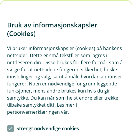
H
o
Bruk av informasjonskapsler
p
p
(Cookies)
i
Vi bruker informasjonskapsler (cookies) på bankens
nettsider. Dette er små tekstfiler som lagres i
n
nettleseren din. Disse brukes for flere formål, som å
n
sørge for at nettsidene fungerer, sikkerhet, huske
h
innstillinger og valg, samt å måle hvordan annonser
o
fungerer. Noen er nødvendige for grunnleggende
funksjoner, mens andre brukes kun hvis du gir
d
samtykke. Du kan når som helst endre eller trekke
e
tilbake samtykket ditt. Les mer i
t
personvernerklæringen vår.
Når du tester røykvarsleren din regelmessig vet du at den
funger når du trenger det
Strengt nødvendige cookies