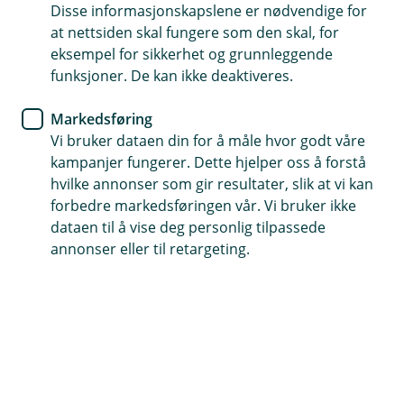
satt opp ledningene dine på en trygg måte.
Disse informasjonskapslene er nødvendige for
at nettsiden skal fungere som den skal, for
Husforsikring
eksempel for sikkerhet og grunnleggende
Er du kreativ med
funksjoner. De kan ikke deaktiveres.
skjøteledningene i julen?
Markedsføring
Vi bruker dataen din for å måle hvor godt våre
I advent- og juletiden er det mye elektriske lys og
kampanjer fungerer. Dette hjelper oss å forstå
pynt som skal frem. Da holder kanskje ikke de
hvilke annonser som gir resultater, slik at vi kan
faste strømpunktene, og mange av oss tyr til
forbedre markedsføringen vår. Vi bruker ikke
dataen til å vise deg personlig tilpassede
skjøteledning som en løsning.
annonser eller til retargeting.
– Det er helt greit og en praktisk løsning, så lenge det
er midlertidig og du bruker det med fornuft. Mange
pynter jo ute også. Da må du huske å bruke
skjøteledning som er godkjent for å bruke ute i vått og
kaldt vær. Du kan altså ikke ta en hvilken som helst
skjøteledning og trekke den ut, sier skadeforebygger