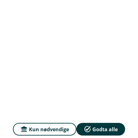
Om oss
Priser
Sammenlign våre priser med andre selskaper på
Finansportalen.no
Våre priser
Personvern og informasjonskapsler
Sikkerhet og antihvitvask
Kun nødvendige
Godta alle