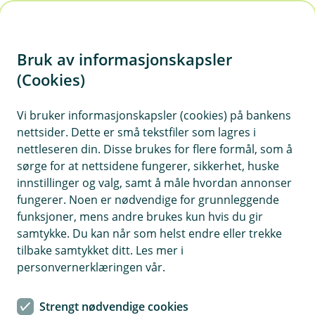
H
o
Bruk av informasjonskapsler
p
p
(Cookies)
i
Vi bruker informasjonskapsler (cookies) på bankens
nettsider. Dette er små tekstfiler som lagres i
n
nettleseren din. Disse brukes for flere formål, som å
n
sørge for at nettsidene fungerer, sikkerhet, huske
h
innstillinger og valg, samt å måle hvordan annonser
o
fungerer. Noen er nødvendige for grunnleggende
funksjoner, mens andre brukes kun hvis du gir
d
samtykke. Du kan når som helst endre eller trekke
e
tilbake samtykket ditt. Les mer i
t
personvernerklæringen vår.
Kabelvirvar er nok et vanlig syn i mange hjem, men har du
Strengt nødvendige cookies