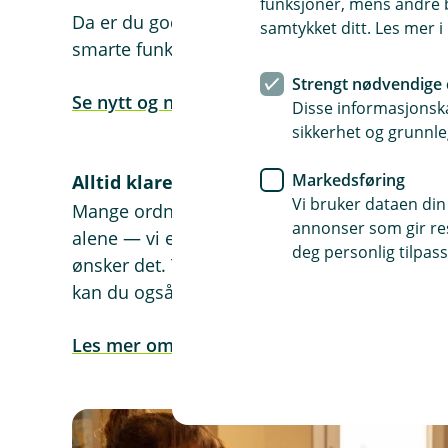
funksjoner, mens andre b
Da er du godt i gang med å bruke banken slik
samtykket ditt. Les mer 
smarte funksjoner — og en enklere bankhve
Strengt nødvendige 
Se nytt og nyttig i mobilbank og nettbank
Disse informasjonska
sikkerhet og grunnle
Markedsføring
Alltid klare for en prat — og for å hjelpe 
Vi bruker dataen din
Mange ordner det meste selv i mobilbanken e
annonser som gir resu
alene — vi er her når du trenger oss. Hos os
deg personlig tilpass
ønsker det. Trenger du praktisk hjelp eller 
kan du også kontakte kundeservice.
Les mer om vår prisvinnende kundeservice