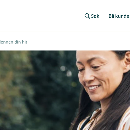
Søk
Bli kunde
 lønnen din hit