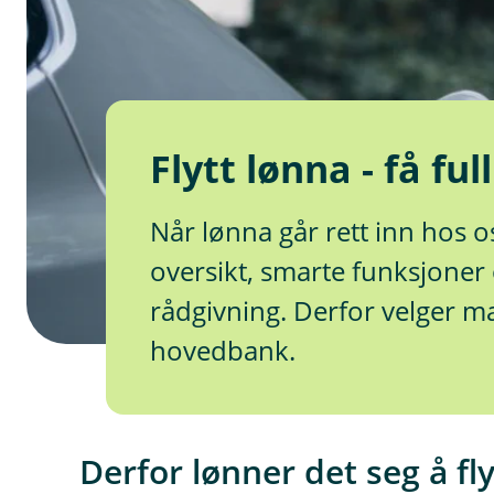
Flytt lønna - få ful
Når lønna går rett inn hos o
oversikt, smarte funksjoner
rådgivning. Derfor velger 
hovedbank.
Derfor lønner det seg å fl