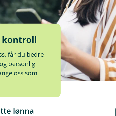
l kontroll
ss, får du bedre
 og personlig
mange oss som
ytte lønna