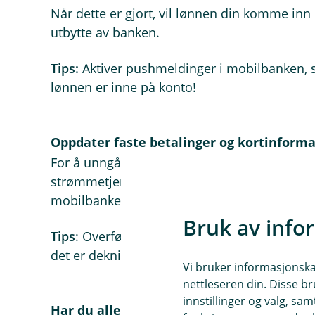
Når dette er gjort, vil lønnen din komme inn 
utbytte av banken.
Tips:
Aktiver pushmeldinger i mobilbanken, 
lønnen er inne på konto!
Oppdater faste betalinger og kortinform
For å unngå avbrudd i abonnementer, er det 
strømmetjenester og nettbutikker. Husk også å
mobilbanken — du trenger ikke kontakte lev
Bruk av info
Tips
: Overfør gjerne penger til den nye kontoe
det er dekning når betalingene går. Det gir 
Vi bruker informasjonskap
nettleseren din. Disse br
innstillinger og valg, 
Har du allerede flyttet lønnen din?