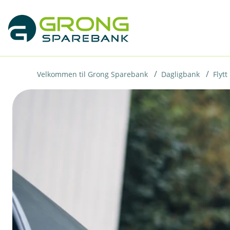
H
o
p
p
i
Velkommen til Grong Sparebank
Dagligbank
Flytt
n
n
h
o
d
e
t