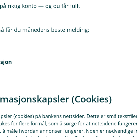
på riktig konto — og du får fullt
så får du månedens beste melding;
asjon
lurt å oppdatere kortinformasjon i
 flytte AvtaleGiro enkelt i
erandørene.
rmasjonskapsler (Cookies)
n allerede nå, hvis du har, slik at
deg en trygg overgang.
sler (cookies) på bankens nettsider. Dette er små tekstfile
ukes for flere formål, som å sørge for at nettsidene fungerer
samt å måle hvordan annonser fungerer. Noen er nødvendige 