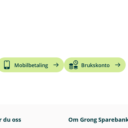
Mobilbetaling
Brukskonto
r du oss
Om Grong Spareban