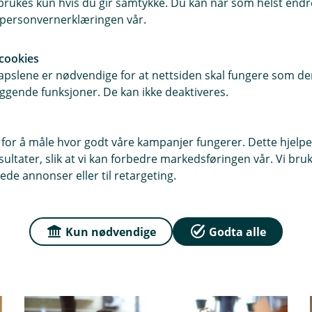
rukes kun hvis du gir samtykke. Du kan når som helst endre 
 den er ment. Nå får du full oversikt,
i personvernerklæringen vår.
rdag.
cookies
pslene er nødvendige for at nettsiden skal fungere som den
ggende funksjoner. De kan ikke deaktiveres.
deg
 for å måle hvor godt våre kampanjer fungerer. Dette hjelper
ller nettbanken. Men du er aldri
ltater, slik at vi kan forbedre markedsføringen vår. Vi bruke
s får du personlig rådgivning når du
ede annonser eller til retargeting.
har spørsmål om bankens tjenester,
Kun nødvendige
Godta alle