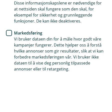
Disse informasjonskapslene er nødvendige for
Konto
at nettsiden skal fungere som den skal, for
eksempel for sikkerhet og grunnleggende
Rydd i pengene – få bedre råd
funksjoner. De kan ikke deaktiveres.
med smarte kontoer
Markedsføring
Vi bruker dataen din for å måle hvor godt våre
Våren er perfekt for å rydde – både i klesskapet
kampanjer fungerer. Dette hjelper oss å forstå
og i økonomien. Med noen enkle grep i
hvilke annonser som gir resultater, slik at vi kan
mobilbanken kan du få bedre oversikt, mindre
forbedre markedsføringen vår. Vi bruker ikke
stress, og kanskje til og med litt ekstra å rutte
dataen til å vise deg personlig tilpassede
med.
annonser eller til retargeting.
Bedre økonomi starter med enkel struktur
Enten målet ditt er å få pengene til å vare til det
viktigste, eller du drømmer om å spare til noe større,
så begynner det med struktur. Det trenger ikke være
vanskelig.