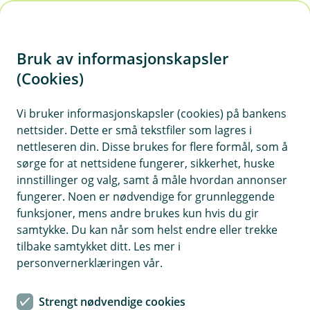
H
o
Bruk av informasjonskapsler
p
p
(Cookies)
i
Vi bruker informasjonskapsler (cookies) på bankens
nettsider. Dette er små tekstfiler som lagres i
n
nettleseren din. Disse brukes for flere formål, som å
n
sørge for at nettsidene fungerer, sikkerhet, huske
h
innstillinger og valg, samt å måle hvordan annonser
o
fungerer. Noen er nødvendige for grunnleggende
funksjoner, mens andre brukes kun hvis du gir
d
samtykke. Du kan når som helst endre eller trekke
e
tilbake samtykket ditt. Les mer i
t
personvernerklæringen vår.
Få økonomien i balanse med noen enkle grep i mobil- og
nettbanken – og nyt roen det gir.
Strengt nødvendige cookies