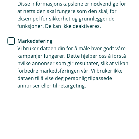
Sikkerhet
Disse informasjonskapslene er nødvendige for
at nettsiden skal fungere som den skal, for
Vær på vakt og unngå å bli
eksempel for sikkerhet og grunnleggende
funksjoner. De kan ikke deaktiveres.
svindlet!
Markedsføring
Førjulstiden er travel og mange av oss benytter
Vi bruker dataen din for å måle hvor godt våre
Black Friday til å gjøre gode kjøp – men vær
kampanjer fungerer. Dette hjelper oss å forstå
oppmerksom! Dette er også høysesong for
hvilke annonser som gir resultater, slik at vi kan
svindel. Sjekk rådene våre før du slår til på et
forbedre markedsføringen vår. Vi bruker ikke
godt tilbud.
dataen til å vise deg personlig tilpassede
annonser eller til retargeting.
Nettet florerer med falske tilbud, tvilsomme nettsider,
phishingforsøk på e-post og svindelposter i sosiale
medier. Vær derfor på når du handler, slik at du
unngår å bli svindlet.
Tips for å unngå å bli svindlet: