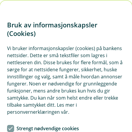
H
o
Bruk av informasjonskapsler
p
p
(Cookies)
i
Vi bruker informasjonskapsler (cookies) på bankens
nettsider. Dette er små tekstfiler som lagres i
n
nettleseren din. Disse brukes for flere formål, som å
n
sørge for at nettsidene fungerer, sikkerhet, huske
h
innstillinger og valg, samt å måle hvordan annonser
o
fungerer. Noen er nødvendige for grunnleggende
funksjoner, mens andre brukes kun hvis du gir
d
samtykke. Du kan når som helst endre eller trekke
e
tilbake samtykket ditt. Les mer i
t
personvernerklæringen vår.
Tips mot svindel
Strengt nødvendige cookies