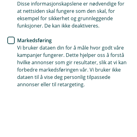
Resultatet er 6,74 % svakere enn den råvaretunge
Disse informasjonskapslene er nødvendige for
referanseindeksen – OSEBX – som på sin side endte
at nettsiden skal fungere som den skal, for
opp 5,86 %. Hittil i år er alphaporteføljen opp 4,19 %,
eksempel for sikkerhet og grunnleggende
mens referanseindeksen er opp 19,57 %.
funksjoner. De kan ikke deaktiveres.
Makro
Markedsføring
Vi bruker dataen din for å måle hvor godt våre
Juli var preget av en kraftig opptrapping av konflikten
kampanjer fungerer. Dette hjelper oss å forstå
mellom USA og Iran. Bekymring for olje- og
hvilke annonser som gir resultater, slik at vi kan
gassforsyninger gjennom Hormuzstredet sendte
forbedre markedsføringen vår. Vi bruker ikke
Brent-oljen fra rundt 70 dollar ved månedsskiftet til
dataen til å vise deg personlig tilpassede
over 100 dollar på det høyeste, mens europeiske
annonser eller til retargeting.
gasspriser også steg markant. Mot slutten av måneden
falt energiprisene noe tilbake etter signaler om en
midlertidig pause i kamphandlingene, men
risikopremien i energimarkedene forble betydelig.
Knappheten på raffineringskapasitet er også
bekymringsfull slik at prisoppgangen på oljeprodukter
er langt større en kun økningen i råoljeprisen.