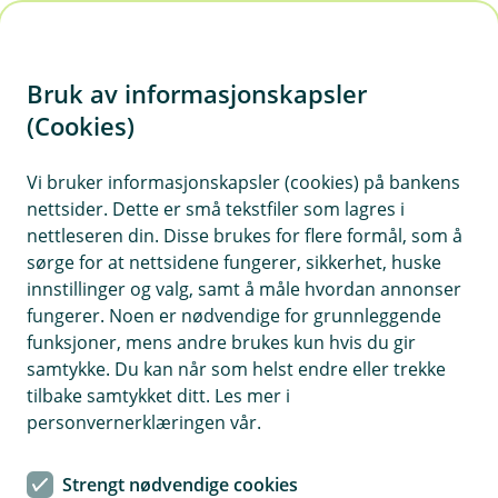
H
o
Bruk av informasjonskapsler
p
p
(Cookies)
Eika Alpha
i
Vi bruker informasjonskapsler (cookies) på bankens
Fondet er et aksjefond som hovedsakelig
nettsider. Dette er små tekstfiler som lagres i
n
investerer i nordiske børsnoterte selskaper.
nettleseren din. Disse brukes for flere formål, som å
n
Passer for deg som har tidshorisont på
sørge for at nettsidene fungerer, sikkerhet, huske
h
sparingen på minst 5 år.
innstillinger og valg, samt å måle hvordan annonser
o
fungerer. Noen er nødvendige for grunnleggende
funksjoner, mens andre brukes kun hvis du gir
d
samtykke. Du kan når som helst endre eller trekke
e
Månedsrapport for Eika Alpha
tilbake samtykket ditt. Les mer i
t
personvernerklæringen vår.
Eika Alpha hadde en avkastning på -0,88 % i juli.
Strengt nødvendige cookies