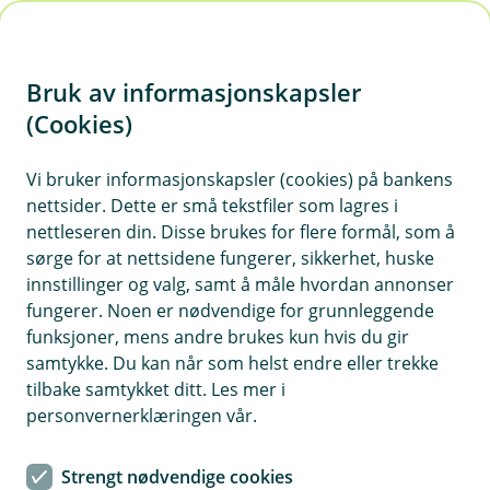
H
o
Bruk av informasjonskapsler
p
p
(Cookies)
i
Vi bruker informasjonskapsler (cookies) på bankens
nettsider. Dette er små tekstfiler som lagres i
n
nettleseren din. Disse brukes for flere formål, som å
n
sørge for at nettsidene fungerer, sikkerhet, huske
h
innstillinger og valg, samt å måle hvordan annonser
o
fungerer. Noen er nødvendige for grunnleggende
funksjoner, mens andre brukes kun hvis du gir
d
samtykke. Du kan når som helst endre eller trekke
e
tilbake samtykket ditt. Les mer i
t
personvernerklæringen vår.
Administrerende banksjef - Jon Håvard Solum
Strengt nødvendige cookies