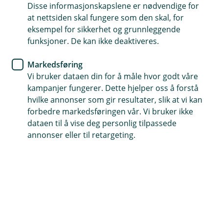
Nyhet
Disse informasjonskapslene er nødvendige for
at nettsiden skal fungere som den skal, for
Mer pusterom for lommeboka –
eksempel for sikkerhet og grunnleggende
funksjoner. De kan ikke deaktiveres.
Grong Sparebank kutter
rentene
Markedsføring
Vi bruker dataen din for å måle hvor godt våre
Grong Sparebank har besluttet å sette ned renten
kampanjer fungerer. Dette hjelper oss å forstå
på både lån og innskudd med inntil 0,25
hvilke annonser som gir resultater, slik at vi kan
forbedre markedsføringen vår. Vi bruker ikke
prosentpoeng. Endringen skjer som følge av
dataen til å vise deg personlig tilpassede
Norges Banks beslutning 19. juni om å redusere
annonser eller til retargeting.
styringsrenten fra 4,5 til 4,25 prosent
– Vi følger utviklingen i norsk økonomi tett, og Norges
Banks signaler om en forsiktig normalisering av
rentenivået gir oss grunnlag for å gjøre tilsvarende
justeringer. Dette er gode nyheter for alle med lån, sier
adm. banksjef Jon Håvard Solum i Grong Sparebank.