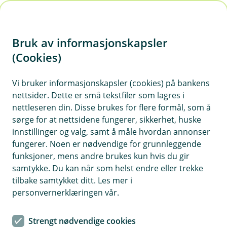
H
o
Bruk av informasjonskapsler
p
p
(Cookies)
i
Vi bruker informasjonskapsler (cookies) på bankens
nettsider. Dette er små tekstfiler som lagres i
n
nettleseren din. Disse brukes for flere formål, som å
n
sørge for at nettsidene fungerer, sikkerhet, huske
h
innstillinger og valg, samt å måle hvordan annonser
o
fungerer. Noen er nødvendige for grunnleggende
funksjoner, mens andre brukes kun hvis du gir
d
samtykke. Du kan når som helst endre eller trekke
e
tilbake samtykket ditt. Les mer i
t
personvernerklæringen vår.
Nyhet
Strengt nødvendige cookies