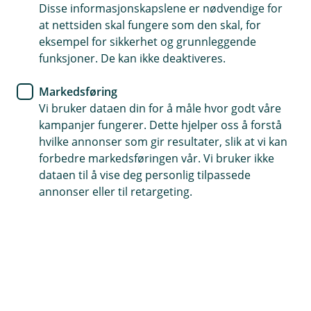
Disse informasjonskapslene er nødvendige for
Fortsetter veksten og forblir
at nettsiden skal fungere som den skal, for
bunnsolid: Grong Sparebank
eksempel for sikkerhet og grunnleggende
funksjoner. De kan ikke deaktiveres.
satser på folk, teknologi og
kunnskap
Markedsføring
Vi bruker dataen din for å måle hvor godt våre
Styrket posisjon, rekordstor kundevekst og
kampanjer fungerer. Dette hjelper oss å forstå
hvilke annonser som gir resultater, slik at vi kan
etablering i Mo i Rana
forbedre markedsføringen vår. Vi bruker ikke
dataen til å vise deg personlig tilpassede
I 2025 opplevde Grong Sparebank rekordstor
annonser eller til retargeting.
tilstrømning av nye kunder, økt aktivitet og en tydelig
styrking av sin posisjon i både gamle Nord-Trøndelag
og på Helgeland. Den store kundeveksten –
nærmere
2000 nye kunder på ett år
– viser at stadig flere
verdsetter lokal tilstedeværelse, tilgjengelighet og
tryggheten en solid lokalbank gir. I sum betyr det at
rundt hver åttende innbygger fra Levanger i sør til