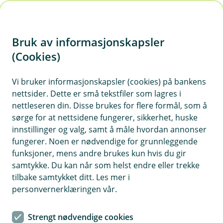
H
o
Bruk av informasjonskapsler
p
p
(Cookies)
i
Vi bruker informasjonskapsler (cookies) på bankens
nettsider. Dette er små tekstfiler som lagres i
n
nettleseren din. Disse brukes for flere formål, som å
n
sørge for at nettsidene fungerer, sikkerhet, huske
h
innstillinger og valg, samt å måle hvordan annonser
o
fungerer. Noen er nødvendige for grunnleggende
funksjoner, mens andre brukes kun hvis du gir
d
samtykke. Du kan når som helst endre eller trekke
e
tilbake samtykket ditt. Les mer i
t
personvernerklæringen vår.
Nyhet
Strengt nødvendige cookies