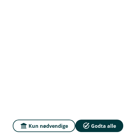
Om oss
Priser
Sammenlign våre priser med andre selskaper på
Finansportalen.no
Våre priser
Personvern og informasjonskapsler
Sikkerhet og antihvitvask
Kun nødvendige
Godta alle