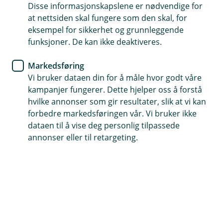
Disse informasjonskapslene er nødvendige for
Nytt kontor på Verdal
at nettsiden skal fungere som den skal, for
eksempel for sikkerhet og grunnleggende
Med lokale ansatte, nye lokaler og en kjent
funksjoner. De kan ikke deaktiveres.
verdaling i spissen, har Grong Sparebank rustet
seg for å ta en betydelig posisjon i bankmarkedet
Markedsføring
i Verdal
Vi bruker dataen din for å måle hvor godt våre
kampanjer fungerer. Dette hjelper oss å forstå
hvilke annonser som gir resultater, slik at vi kan
forbedre markedsføringen vår. Vi bruker ikke
dataen til å vise deg personlig tilpassede
annonser eller til retargeting.