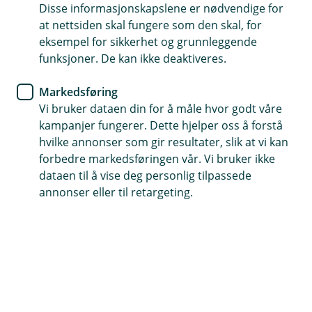
Disse informasjonskapslene er nødvendige for
Dekker vanlige skader som rifter, svimerker og vinsøl
at nettsiden skal fungere som den skal, for
eksempel for sikkerhet og grunnleggende
Full erstatning for bunad, sølv og annet tilbehør
funksjoner. De kan ikke deaktiveres.
Utfyller reise- og innboforsikringen – du er ekstra godt
Markedsføring
dekket
Vi bruker dataen din for å måle hvor godt våre
kampanjer fungerer. Dette hjelper oss å forstå
Kontakt meg om bunadsforsikring
hvilke annonser som gir resultater, slik at vi kan
forbedre markedsføringen vår. Vi bruker ikke
dataen til å vise deg personlig tilpassede
Bruk bunaden uten bekymringer
annonser eller til retargeting.
En egen forsikring gjør det litt tryggere å bruke
bunaden – enten du skal i bryllup, konfirmasjon
eller 17. mai. Vi kan ikke erstatte
affeksjonsverdien, men vi kan hjelpe deg om det
skjer uhell, skader eller tyveri.