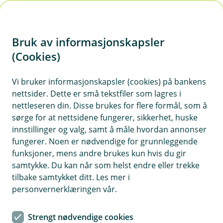
H
o
Bruk av informasjonskapsler
p
p
(Cookies)
i
Vi bruker informasjonskapsler (cookies) på bankens
nettsider. Dette er små tekstfiler som lagres i
n
nettleseren din. Disse brukes for flere formål, som å
n
sørge for at nettsidene fungerer, sikkerhet, huske
h
innstillinger og valg, samt å måle hvordan annonser
o
fungerer. Noen er nødvendige for grunnleggende
funksjoner, mens andre brukes kun hvis du gir
d
samtykke. Du kan når som helst endre eller trekke
e
tilbake samtykket ditt. Les mer i
t
personvernerklæringen vår.
Bunadsforsikring
Strengt nødvendige cookies