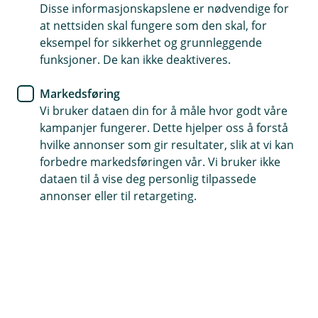
Disse informasjonskapslene er nødvendige for
at nettsiden skal fungere som den skal, for
Få råd og unngå unødvendige turer til veterinæren
eksempel for sikkerhet og grunnleggende
Åpent alle dager, 24 timer i døgnet, uansett hvor du er
funksjoner. De kan ikke deaktiveres.
Markedsføring
(
Logg inn hos FirstVet
E
Vi bruker dataen din for å måle hvor godt våre
k
kampanjer fungerer. Dette hjelper oss å forstå
s
hvilke annonser som gir resultater, slik at vi kan
t
Få veterinæren i lomma
forbedre markedsføringen vår. Vi bruker ikke
e
dataen til å vise deg personlig tilpassede
r
Få enkel tilgang til veterinær på mobilen. Om du
n
annonser eller til retargeting.
har forsikret hunden din gjennom
l
e
medlemsfordelen din i NJFF får du et ubegrenset
n
antall videokonsultasjoner med veterinær hos
k
FirstVet for sykdommer og skader som
e
)
inkluderes i hundeforsikringen din.