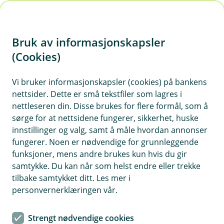
H
o
Bruk av informasjonskapsler
p
p
(Cookies)
i
Vi bruker informasjonskapsler (cookies) på bankens
nettsider. Dette er små tekstfiler som lagres i
n
nettleseren din. Disse brukes for flere formål, som å
n
sørge for at nettsidene fungerer, sikkerhet, huske
h
innstillinger og valg, samt å måle hvordan annonser
o
fungerer. Noen er nødvendige for grunnleggende
funksjoner, mens andre brukes kun hvis du gir
d
samtykke. Du kan når som helst endre eller trekke
e
tilbake samtykket ditt. Les mer i
t
FirstVet for NJFF-hunder
personvernerklæringen vår.
Ubegrenset antall videokonsultasjoner inkludert i
Strengt nødvendige cookies
forsikringen din