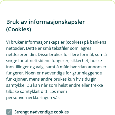
H
o
Bruk av informasjonskapsler
p
p
(Cookies)
Meld skade liv og helse
i
Vi bruker informasjonskapsler (cookies) på bankens
nettsider. Dette er små tekstfiler som lagres i
n
nettleseren din. Disse brukes for flere formål, som å
n
sørge for at nettsidene fungerer, sikkerhet, huske
h
innstillinger og valg, samt å måle hvordan annonser
o
fungerer. Noen er nødvendige for grunnleggende
funksjoner, mens andre brukes kun hvis du gir
d
samtykke. Du kan når som helst endre eller trekke
e
tilbake samtykket ditt. Les mer i
t
personvernerklæringen vår.
Strengt nødvendige cookies