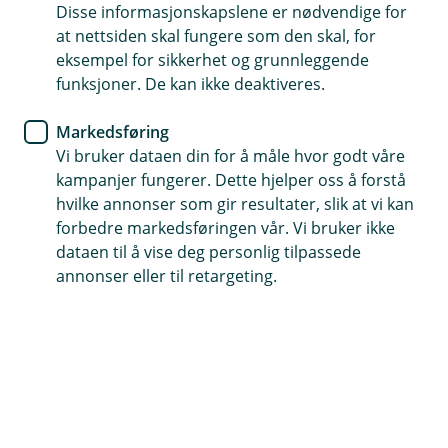
Disse informasjonskapslene er nødvendige for
at nettsiden skal fungere som den skal, for
eksempel for sikkerhet og grunnleggende
funksjoner. De kan ikke deaktiveres.
Helseforsikring og hjelp til behandling hos
Falck Helse
Markedsføring
Vi bruker dataen din for å måle hvor godt våre
Falck Helseformidling er vår samarbeidspartner og
kampanjer fungerer. Dette hjelper oss å forstå
står for skadebehandling på helseforsikringen. De
hvilke annonser som gir resultater, slik at vi kan
kan hjelpe deg med medisinske- og fysikalske
forbedre markedsføringen vår. Vi bruker ikke
tjenester, psykologbistand, og videolege via KRY.
dataen til å vise deg personlig tilpassede
Kontakt Falck Helseformidling på telefon: 21 89 75
annonser eller til retargeting.
35.
(
Meld skade
E
k
s
t