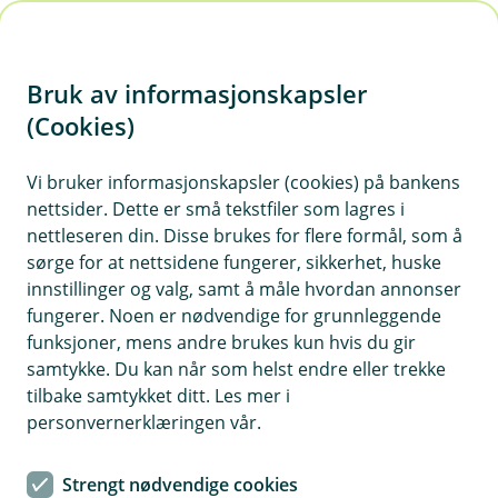
H
o
Bruk av informasjonskapsler
p
p
(Cookies)
i
Vi bruker informasjonskapsler (cookies) på bankens
nettsider. Dette er små tekstfiler som lagres i
n
nettleseren din. Disse brukes for flere formål, som å
n
sørge for at nettsidene fungerer, sikkerhet, huske
h
innstillinger og valg, samt å måle hvordan annonser
o
fungerer. Noen er nødvendige for grunnleggende
funksjoner, mens andre brukes kun hvis du gir
d
samtykke. Du kan når som helst endre eller trekke
e
tilbake samtykket ditt. Les mer i
t
personvernerklæringen vår.
Ditt hjem, din trygghet. Her får du vite hva du skal gjøre hvis
uhellet rammer hjemmet ditt.
Strengt nødvendige cookies