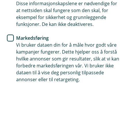
Disse informasjonskapslene er nødvendige for
Meld skade
at nettsiden skal fungere som den skal, for
eksempel for sikkerhet og grunnleggende
Slik melder du skade på boligen
funksjoner. De kan ikke deaktiveres.
din
Markedsføring
Vi bruker dataen din for å måle hvor godt våre
Med en god husforsikring unngår du å bli
kampanjer fungerer. Dette hjelper oss å forstå
stående på bar bakke hvis uhellet rammer. Men
hvilke annonser som gir resultater, slik at vi kan
vet du hvordan du går frem hvis noe skjer med
forbedre markedsføringen vår. Vi bruker ikke
huset ditt?
dataen til å vise deg personlig tilpassede
annonser eller til retargeting.
«Hva gjør jeg nå?», tenker du kanskje når det som skal
være familiens trygge havn rammes?
Er uhellet ute, er det aller første du må gjøre å
begrense eller avverge skaden med nødvendige tiltak,
som for eksempel å bestille en rørlegger eller en annen
håndverker. Etter det kontakter du Eika Forsikring. Du