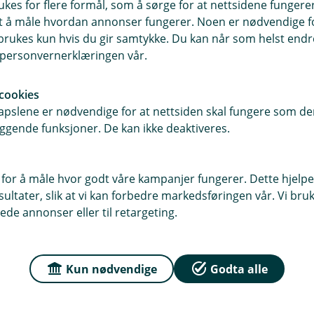
ukes for flere formål, som å sørge for at nettsidene fungerer
ade andre ting, men det blir mindre
samt å måle hvordan annonser fungerer. Noen er nødvendige 
rukes kun hvis du gir samtykke. Du kan når som helst endre 
i personvernerklæringen vår.
ft. Dekk til med sandsekker om det
cookies
e og redusere noe av risikoen for
pslene er nødvendige for at nettsiden skal fungere som den
ggende funksjoner. De kan ikke deaktiveres.
 for å måle hvor godt våre kampanjer fungerer. Dette hjelper
ra lokale myndigheter. Ved en stor
ltater, slik at vi kan forbedre markedsføringen vår. Vi bruke
dighetene.
ede annonser eller til retargeting.
r
aktuelle naturfarevarsler Norges
Kun nødvendige
Godta alle
isk institutt i området du bor.