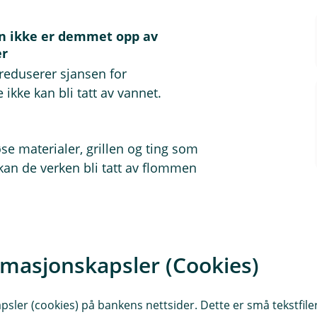
en ikke er demmet opp av
er
t reduserer sjansen for
ikke kan bli tatt av vannet.
løse materialer, grillen og ting som
 kan de verken bli tatt av flommen
ren eller garasjen din, bør du løfte
rmasjonskapsler (Cookies)
, reoler og plastbokser som tåler
sler (cookies) på bankens nettsider. Dette er små tekstfile