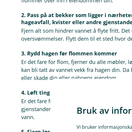
flommer over inn i eiendommen din.
2. Pass på at bekker som ligger i nærhet
hageavfall, kvister eller andre gjenstand
Fjern alt som hindrer vannet å flyte fritt. De
oversvømmelser. Flytt dem til et sted hvor de 
3. Rydd hagen før flommen kommer
Er det fare for flom, fjerner du alle møbler, 
kan bli tatt av vannet vekk fra hagen din. Da
eller skade din eller naboens eiendom.
4. Løft ting opp fra gulvet
Er det fare for at vann kan komme inn i kjelle
Bruk av info
gjenstander opp fra gulvet. Sett ting i hyller
vann.
Vi bruker informasjonskap
5. Fjern løse tepper og løse gulvbelegg