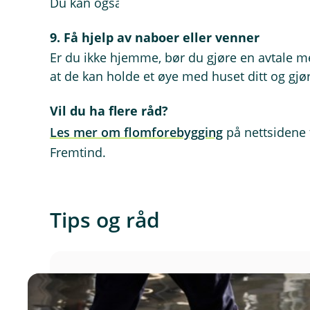
Du kan også abonnere på varslene på e-post
9. Få hjelp av naboer eller venner
Er du ikke hjemme, bør du gjøre en avtale m
at de kan holde et øye med huset ditt og gjør
Vil du ha flere råd?
Les mer om flomforebygging
på nettsidene t
Fremtind.
Tips og råd