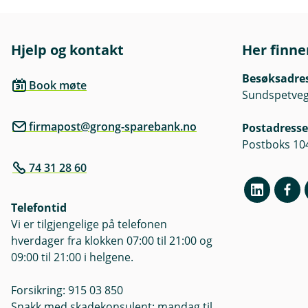
Hjelp og kontakt
Her finne
Besøksadre
Book møte
Sundspetveg
firmapost@grong-sparebank.no
Postadresse
Postboks 10
74 31 28 60
Telefontid
Vi er tilgjengelige på telefonen
hverdager fra klokken 07:00 til 21:00 og
09:00 til 21:00 i helgene.
Forsikring: 915 03 850
Snakk med skadekonsulent: mandag til