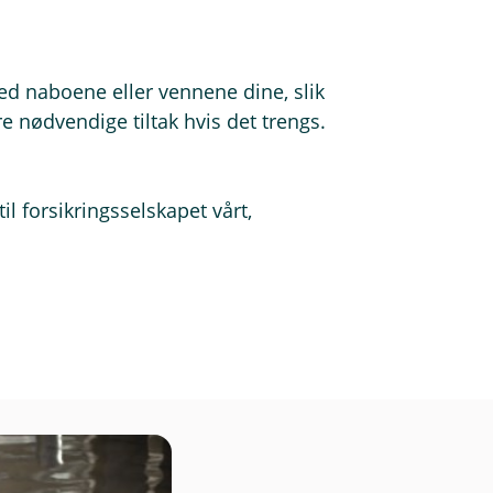
 og SMS straks de publiseres.
ed naboene eller vennene dine, slik
e nødvendige tiltak hvis det trengs.
il forsikringsselskapet vårt,