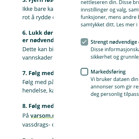
nettleseren din. Disse br
Ikke bare kan de bli ødelagt av vann eller sk
innstillinger og valg, 
rot å rydde opp i etterpå.
funksjoner, mens andre b
samtykket ditt. Les mer 
6. Lukk dører og vinduer til kjeller og lo
er nødvendig
Strengt nødvendige 
Dette kan bidra til å holde mye av vannet ut
Disse informasjonska
sikkerhet og grunnle
vannskader inne.
Markedsføring
7. Følg med på nyhetene
Vi bruker dataen din
Følg med på nyhetssendinger og meldinger f
annonser som gir resu
hendelse, kan det bli iverksatt tiltak fra myn
deg personlig tilpass
8. Følg med på naturfarevarsler der du bo
På
varsom.no
(ekstern lenke) kan du sjekke 
vassdrags- og energidirektorat og Meteorolog