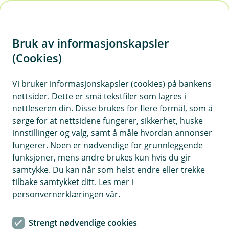
H
o
Bruk av informasjonskapsler
p
p
(Cookies)
i
Vi bruker informasjonskapsler (cookies) på bankens
nettsider. Dette er små tekstfiler som lagres i
n
nettleseren din. Disse brukes for flere formål, som å
n
sørge for at nettsidene fungerer, sikkerhet, huske
h
innstillinger og valg, samt å måle hvordan annonser
o
fungerer. Noen er nødvendige for grunnleggende
funksjoner, mens andre brukes kun hvis du gir
d
samtykke. Du kan når som helst endre eller trekke
e
tilbake samtykket ditt. Les mer i
t
personvernerklæringen vår.
Når kulda kryper nedover, er det viktig at du får på
vinterdekkene før det er for sent.
Strengt nødvendige cookies