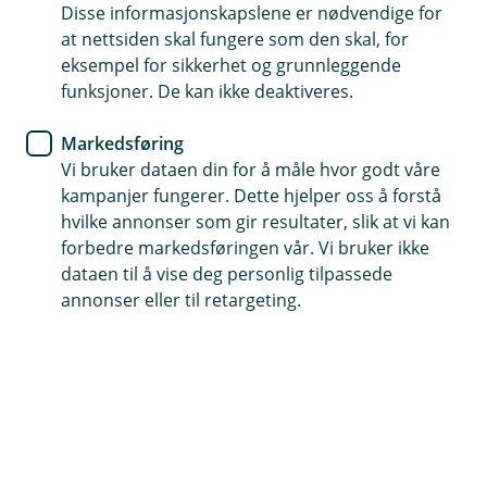
Disse informasjonskapslene er nødvendige for
Bilforsikring
at nettsiden skal fungere som den skal, for
eksempel for sikkerhet og grunnleggende
Snart på tide å skifte til
funksjoner. De kan ikke deaktiveres.
vinterdekk
Markedsføring
Vi bruker dataen din for å måle hvor godt våre
Det går mot vinter og kaldere vær, og
kampanjer fungerer. Dette hjelper oss å forstå
kjøreforholdene endres. Er det fare for snø eller
hvilke annonser som gir resultater, slik at vi kan
glatte veier der du befinner deg, bør du bytte til
forbedre markedsføringen vår. Vi bruker ikke
vinterdekk.
dataen til å vise deg personlig tilpassede
annonser eller til retargeting.
Det er ditt ansvar som sjåfør at du sørger for at
dekkene er tilpasset det føret det kjøres på. Å kjøre på
sommerdekk når veiene er speilglatte og fulle av snø
og is, setter både deg og dine medmennesker i fare. Vi
anbefaler at du sjekker værmeldingen dit du skal, og
skifter dekk hvis det er fare for glatt føre.