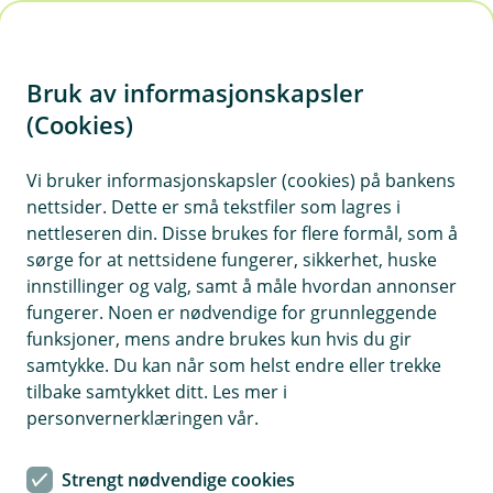
H
o
Bruk av informasjonskapsler
p
p
(Cookies)
i
Vi bruker informasjonskapsler (cookies) på bankens
nettsider. Dette er små tekstfiler som lagres i
n
nettleseren din. Disse brukes for flere formål, som å
n
sørge for at nettsidene fungerer, sikkerhet, huske
h
innstillinger og valg, samt å måle hvordan annonser
o
fungerer. Noen er nødvendige for grunnleggende
funksjoner, mens andre brukes kun hvis du gir
d
samtykke. Du kan når som helst endre eller trekke
e
tilbake samtykket ditt. Les mer i
t
personvernerklæringen vår.
Er du klar for bilferien?
Strengt nødvendige cookies
Bilforsikring