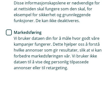
Disse informasjonskapslene er nødvendige for
at nettsiden skal fungere som den skal, for
Sikker sommerkjøring
eksempel for sikkerhet og grunnleggende
funksjoner. De kan ikke deaktiveres.
Vi gir deg 8 tips til hvordan du får en sikker tur på
veien i sommer.
Markedsføring
Vi bruker dataen din for å måle hvor godt våre
8 tips til en trygg biltur
kampanjer fungerer. Dette hjelper oss å forstå
1. Ta turen innom verkstedet før du drar på tur
hvilke annonser som gir resultater, slik at vi kan
Fullastet bil, varmt vær og mange timers kjøring i
forbedre markedsføringen vår. Vi bruker ikke
strekk, er en voldsom belastning på bilen. Det er ikke
dataen til å vise deg personlig tilpassede
gøy å stoppe midt i en bilkø i Tyskland eller at
annonser eller til retargeting.
radiatoren koker midt på Hardangervidda.
Motorstopp og mekaniske skader forhindres som regel
dersom du sørger for at bilen din blir sjekket før du
drar.
2. Sjekk lykter og dekk