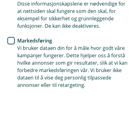
Disse informasjonskapslene er nødvendige for
Uføreforsikring
at nettsiden skal fungere som den skal, for
eksempel for sikkerhet og grunnleggende
De fire viktigste forsikringene
funksjoner. De kan ikke deaktiveres.
for deg og dine
Markedsføring
Vi bruker dataen din for å måle hvor godt våre
Er du og familien din godt nok sikret for
kampanjer fungerer. Dette hjelper oss å forstå
fremtiden? Disse forsikringene gjør at du ikke
hvilke annonser som gir resultater, slik at vi kan
trenger å tenke på økonomien hvis noe skulle
forbedre markedsføringen vår. Vi bruker ikke
skje.
dataen til å vise deg personlig tilpassede
annonser eller til retargeting.
Tør du å tenke det utenkelige - at du eller dine
nærmeste blir rammet av sykdom, uførhet eller dør? Er
du ikke riktig forsikret skal det ikke mye til før det snur
livet ditt helt opp ned og velter hele økonomien din.
Ingen kan spå fremtiden. Det eneste vi kan gjøre er å
sikre oss så godt vi kan.