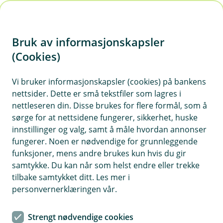
H
o
Bruk av informasjonskapsler
p
p
(Cookies)
i
Vi bruker informasjonskapsler (cookies) på bankens
nettsider. Dette er små tekstfiler som lagres i
n
nettleseren din. Disse brukes for flere formål, som å
n
sørge for at nettsidene fungerer, sikkerhet, huske
h
innstillinger og valg, samt å måle hvordan annonser
o
fungerer. Noen er nødvendige for grunnleggende
funksjoner, mens andre brukes kun hvis du gir
d
samtykke. Du kan når som helst endre eller trekke
e
tilbake samtykket ditt. Les mer i
t
personvernerklæringen vår.
Ta vare på flokken din. Selv om du ikke kan forsikre
kjærligheten, kan du forsikre deg av kjærlighet.
Strengt nødvendige cookies