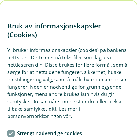
H
o
Bruk av informasjonskapsler
p
p
(Cookies)
i
Vi bruker informasjonskapsler (cookies) på bankens
nettsider. Dette er små tekstfiler som lagres i
n
nettleseren din. Disse brukes for flere formål, som å
n
sørge for at nettsidene fungerer, sikkerhet, huske
h
innstillinger og valg, samt å måle hvordan annonser
o
fungerer. Noen er nødvendige for grunnleggende
funksjoner, mens andre brukes kun hvis du gir
d
samtykke. Du kan når som helst endre eller trekke
e
tilbake samtykket ditt. Les mer i
t
personvernerklæringen vår.
Få 40 % rabatt på smarttilbehør fra
Strengt nødvendige cookies