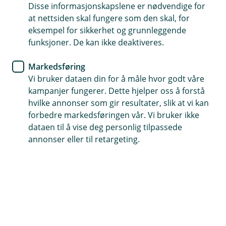
Tapster
Disse informasjonskapslene er nødvendige for
at nettsiden skal fungere som den skal, for
eksempel for sikkerhet og grunnleggende
Ingen kort, mobil eller lading nødvendig
funksjoner. De kan ikke deaktiveres.
Perfekt for stranden, trening og aktive sommerdager
Markedsføring
Fungerer overalt hvor kontaktløs betaling er
Vi bruker dataen din for å måle hvor godt våre
tilgjengelig
kampanjer fungerer. Dette hjelper oss å forstå
hvilke annonser som gir resultater, slik at vi kan
(
Få 40 % rabatt hos Tapster
forbedre markedsføringen vår. Vi bruker ikke
E
dataen til å vise deg personlig tilpassede
k
s
annonser eller til retargeting.
t
Smart betaling – alltid med deg
e
r
Med Tapster kan du betale kontaktløst med ring,
n
armbånd eller nøkkelring koblet til bankkortet
l
e
eller kredittkortet ditt. Praktisk når du vil ha noe
n
som alltid er med deg – på stranden, trening eller
k