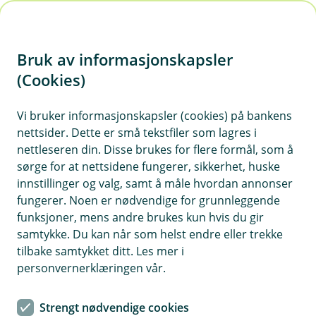
H
o
Bruk av informasjonskapsler
p
p
(Cookies)
Søk om kredittkort
i
Vi bruker informasjonskapsler (cookies) på bankens
nettsider. Dette er små tekstfiler som lagres i
n
nettleseren din. Disse brukes for flere formål, som å
n
sørge for at nettsidene fungerer, sikkerhet, huske
h
innstillinger og valg, samt å måle hvordan annonser
o
fungerer. Noen er nødvendige for grunnleggende
Priseksempel kredittkort:
funksjoner, mens andre brukes kun hvis du gir
d
Effektiv rente 26,2 %. Låner du 15 000 kr over 12
samtykke. Du kan når som helst endre eller trekke
e
måneder, koster det 1 650 kr, og du betaler
tilbake samtykket ditt. Les mer i
t
totalt 16 650 kr.
personvernerklæringen vår.
Kredittkortet leveres av Kredittbanken ASA.
Strengt nødvendige cookies