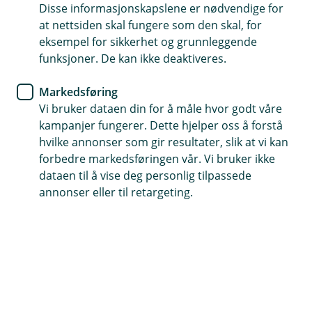
Disse informasjonskapslene er nødvendige for
at nettsiden skal fungere som den skal, for
eksempel for sikkerhet og grunnleggende
funksjoner. De kan ikke deaktiveres.
Markedsføring
Hjelp og kontakt
Vi bruker dataen din for å måle hvor godt våre
kampanjer fungerer. Dette hjelper oss å forstå
Book møte
hvilke annonser som gir resultater, slik at vi kan
forbedre markedsføringen vår. Vi bruker ikke
firmapost@grong-sparebank.no
dataen til å vise deg personlig tilpassede
annonser eller til retargeting.
74 31 28 60
Telefontid
Vi er tilgjengelige på telefonen hverdager fra klokken
07:00 til 21:00 og 09:00 til 21:00 i helgene.