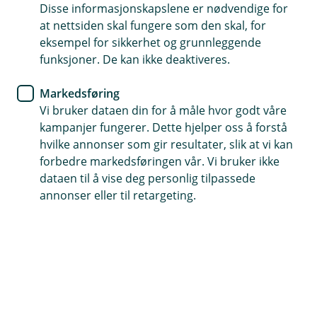
Disse informasjonskapslene er nødvendige for
tjenester som en del av vår oppfølging av deg som
at nettsiden skal fungere som den skal, for
kunde.
eksempel for sikkerhet og grunnleggende
funksjoner. De kan ikke deaktiveres.
Vi vil også kunne benytte nøytral informasjon vi har om
deg i vårt kunderegister. Dette omfatter navn,
Markedsføring
fødselsdato og kontaktinformasjon, samt hvilke typer
Vi bruker dataen din for å måle hvor godt våre
av finansielle tjenester eller produkter du har.
kampanjer fungerer. Dette hjelper oss å forstå
hvilke annonser som gir resultater, slik at vi kan
Du kan lese mer om vår behandling av
forbedre markedsføringen vår. Vi bruker ikke
personopplysninger i
vår personvernerklæring
.
dataen til å vise deg personlig tilpassede
annonser eller til retargeting.
Hjelp og kontakt
Book møte