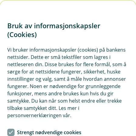
H
o
Bruk av informasjonskapsler
p
p
(Cookies)
Vi tar en pause – gi oss beskjed
i
når vi kan fortsette!
Vi bruker informasjonskapsler (cookies) på bankens
nettsider. Dette er små tekstfiler som lagres i
n
Du har nå meldt deg av råd og tilbud via e-post
nettleseren din. Disse brukes for flere formål, som å
n
sørge for at nettsidene fungerer, sikkerhet, huske
og SMS. Hvis du ønsker å aktivere dette igjen, kan
h
innstillinger og valg, samt å måle hvordan annonser
du når som helst endre samtykket ditt, enten her
o
fungerer. Noen er nødvendige for grunnleggende
eller i mobilbanken.
funksjoner, mens andre brukes kun hvis du gir
d
samtykke. Du kan når som helst endre eller trekke
e
tilbake samtykket ditt. Les mer i
t
personvernerklæringen vår.
Slik bruker vi nøytrale kundedata
Selv om du ikke gir oss samtykke, vil banken gi deg
Strengt nødvendige cookies
tilbud og informasjon om bankens egne produkter og