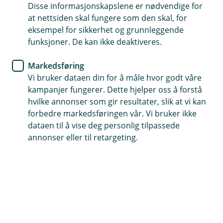
digital bankhverdag
Disse informasjonskapslene er nødvendige for
at nettsiden skal fungere som den skal, for
eksempel for sikkerhet og grunnleggende
Derfor betyr autoriserte rådgivere noe for deg
funksjoner. De kan ikke deaktiveres.
som kunde i Grong Sparebank
Markedsføring
Bankhverdagen har blitt mer digital. Stadig flere valg
Vi bruker dataen din for å måle hvor godt våre
tas på mobil og nett, og løsningene er raskere og mer
kampanjer fungerer. Dette hjelper oss å forstå
tilgjengelige enn noen gang. Samtidig vet vi at
hvilke annonser som gir resultater, slik at vi kan
økonomiske valg ofte er blant de viktigste – og mest
forbedre markedsføringen vår. Vi bruker ikke
komplekse – beslutningene vi tar i livet.
dataen til å vise deg personlig tilpassede
annonser eller til retargeting.
Nye undersøkelser fra finansnæringen viser at kunder
har "høy tillit til autoriserte rådgivere", men at "mange
ikke kjenner godt nok til hva en autorisasjon faktisk
betyr." Det ønsker vi i Grong Sparebank å gjøre noe
med