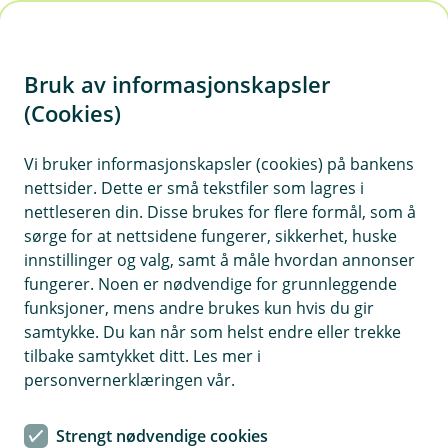
H
o
Bruk av informasjonskapsler
p
p
(Cookies)
i
Vi bruker informasjonskapsler (cookies) på bankens
nettsider. Dette er små tekstfiler som lagres i
n
nettleseren din. Disse brukes for flere formål, som å
n
sørge for at nettsidene fungerer, sikkerhet, huske
h
innstillinger og valg, samt å måle hvordan annonser
o
fungerer. Noen er nødvendige for grunnleggende
funksjoner, mens andre brukes kun hvis du gir
d
samtykke. Du kan når som helst endre eller trekke
e
tilbake samtykket ditt. Les mer i
t
personvernerklæringen vår.
Trygg rådgiving - også i en
Strengt nødvendige cookies