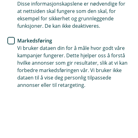
Disse informasjonskapslene er nødvendige for
Juridisk hjelp ved erstatningskrav
at nettsiden skal fungere som den skal, for
eksempel for sikkerhet og grunnleggende
Tilpasses til bedriften din sine behov
funksjoner. De kan ikke deaktiveres.
Dekker sakskostnader og erstatning
Markedsføring
Vi bruker dataen din for å måle hvor godt våre
Kontakt meg om huseierforsikring
kampanjer fungerer. Dette hjelper oss å forstå
hvilke annonser som gir resultater, slik at vi kan
forbedre markedsføringen vår. Vi bruker ikke
Hva er huseieransvar?
dataen til å vise deg personlig tilpassede
annonser eller til retargeting.
Dersom manglende vedlikehold eller tilsyn fører
til skade, kan du bli holdt erstatningsansvarlig.
Huseieransvarsforsikring hjelper deg med både
juridisk bistand og økonomisk dekning hvis noe
skjer.