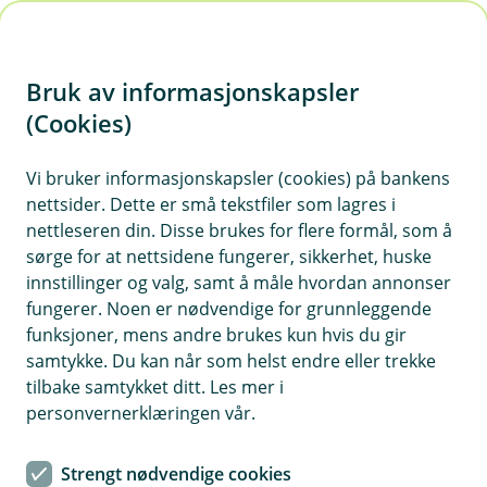
H
o
Bruk av informasjonskapsler
p
p
(Cookies)
i
Vi bruker informasjonskapsler (cookies) på bankens
nettsider. Dette er små tekstfiler som lagres i
n
nettleseren din. Disse brukes for flere formål, som å
n
sørge for at nettsidene fungerer, sikkerhet, huske
h
innstillinger og valg, samt å måle hvordan annonser
o
fungerer. Noen er nødvendige for grunnleggende
funksjoner, mens andre brukes kun hvis du gir
d
samtykke. Du kan når som helst endre eller trekke
e
tilbake samtykket ditt. Les mer i
t
personvernerklæringen vår.
Huseieransvar
Strengt nødvendige cookies