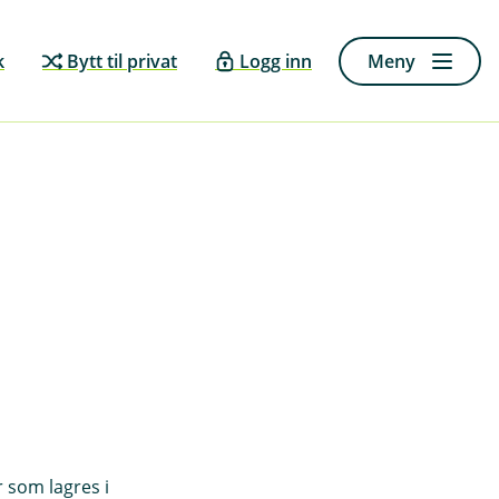
k
Bytt til privat
Logg inn
Meny
r som lagres i