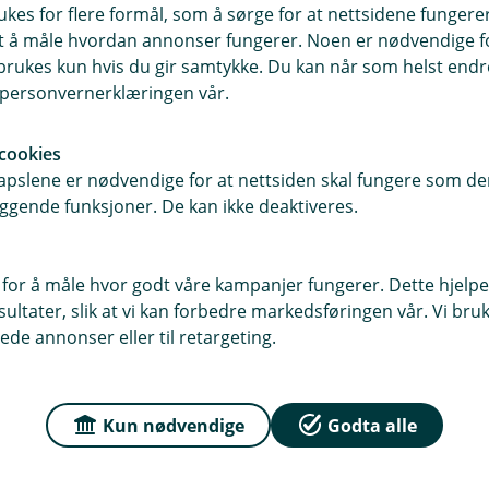
ukes for flere formål, som å sørge for at nettsidene fungerer
samt å måle hvordan annonser fungerer. Noen er nødvendige 
rukes kun hvis du gir samtykke. Du kan når som helst endre 
r du oss
Om Grong Spareban
i personvernerklæringen vår.
sse
Org.nr: 937 903 146
cookies
en 2, 7870 Grong
pslene er nødvendige for at nettsiden skal fungere som den
Om oss
ggende funksjoner. De kan ikke deaktiveres.
4, 7871 Grong
 for å måle hvor godt våre kampanjer fungerer. Dette hjelper
ltater, slik at vi kan forbedre markedsføringen vår. Vi bruke
ede annonser eller til retargeting.
Kun nødvendige
Godta alle