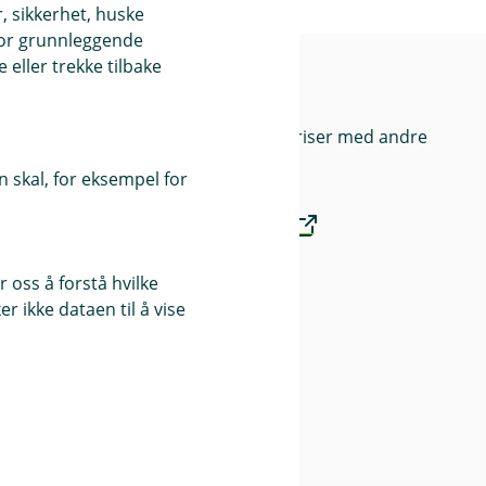
, sikkerhet, huske
for grunnleggende
eller trekke tilbake
k
Priser
Sammenlign våre priser med andre
selskaper på
 skal, for eksempel for
Finansportalen.no
 oss å forstå hvilke
Våre priser
r ikke dataen til å vise