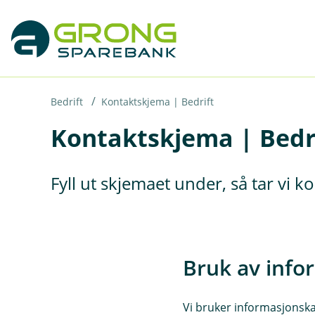
H
o
p
p
i
Bedrift
Kontaktskjema | Bedrift
Kontaktskjema | Bedr
n
n
h
Fyll ut skjemaet under, så tar vi 
o
d
e
t
Bruk av info
Vi bruker informasjonskap