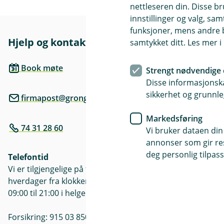
nettleseren din. Disse br
innstillinger og valg, 
funksjoner, mens andre b
Hjelp og kontakt
Her finne
samtykket ditt. Les mer 
Besøksadre
Book møte
Strengt nødvendige 
Sundspetveg
Disse informasjonska
sikkerhet og grunnle
firmapost@grong-sparebank.no
Postadresse
Postboks 10
Markedsføring
74 31 28 60
Vi bruker dataen din
annonser som gir resu
deg personlig tilpass
Telefontid
Vi er tilgjengelige på telefonen
hverdager fra klokken 07:00 til 21:00 og
09:00 til 21:00 i helgene.
Forsikring: 915 03 850