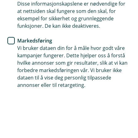
Disse informasjonskapslene er nødvendige for
at nettsiden skal fungere som den skal, for
74 31 28 60
eksempel for sikkerhet og grunnleggende
funksjoner. De kan ikke deaktiveres.
Telefontid
Markedsføring
Vi er tilgjengelige på telefonen hverdager fra klokken
Vi bruker dataen din for å måle hvor godt våre
07:00 til 21:00 og 09:00 til 21:00 i helgene.
kampanjer fungerer. Dette hjelper oss å forstå
hvilke annonser som gir resultater, slik at vi kan
Forsikring: 915 03 850
forbedre markedsføringen vår. Vi bruker ikke
Snakk med skadekonsulent: mandag til fredag 08:00-
dataen til å vise deg personlig tilpassede
16.00
annonser eller til retargeting.
Trenger du umiddelbar hjelp?
Ring oss på 915 03 850 døgnet rundt, hele året
Her finner du oss