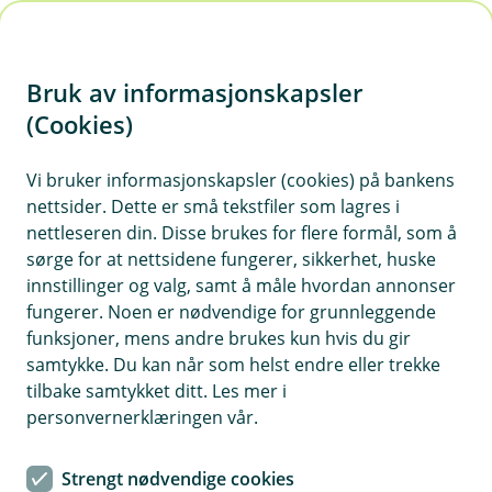
H
o
Bruk av informasjonskapsler
p
p
(Cookies)
Kontaktskjema | Bedrift
i
Vi bruker informasjonskapsler (cookies) på bankens
Fyll ut skjemaet under, så tar vi kontakt med deg.
nettsider. Dette er små tekstfiler som lagres i
n
nettleseren din. Disse brukes for flere formål, som å
n
sørge for at nettsidene fungerer, sikkerhet, huske
h
innstillinger og valg, samt å måle hvordan annonser
o
fungerer. Noen er nødvendige for grunnleggende
funksjoner, mens andre brukes kun hvis du gir
d
samtykke. Du kan når som helst endre eller trekke
Hjelp og kontakt
e
tilbake samtykket ditt. Les mer i
t
personvernerklæringen vår.
Book møte
Strengt nødvendige cookies
firmapost@grong-sparebank.no