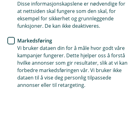
Disse informasjonskapslene er nødvendige for
at nettsiden skal fungere som den skal, for
74 31 28 60
eksempel for sikkerhet og grunnleggende
funksjoner. De kan ikke deaktiveres.
Telefontid
Markedsføring
Vi er tilgjengelige på telefonen hverdager fra klokken
Vi bruker dataen din for å måle hvor godt våre
07:00 til 21:00 og 09:00 til 21:00 i helgene.
kampanjer fungerer. Dette hjelper oss å forstå
hvilke annonser som gir resultater, slik at vi kan
Forsikring: 915 03 850
forbedre markedsføringen vår. Vi bruker ikke
Snakk med skadekonsulent: mandag til fredag 08:00-
dataen til å vise deg personlig tilpassede
16.00
annonser eller til retargeting.
Trenger du umiddelbar hjelp?
Ring oss på 915 03 850 døgnet rundt, hele året
Her finner du oss