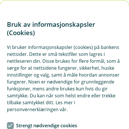
H
o
Bruk av informasjonskapsler
p
p
(Cookies)
Kontaktskjema | Bedrift
i
Vi bruker informasjonskapsler (cookies) på bankens
Fyll ut skjemaet under, så tar vi kontakt med deg.
nettsider. Dette er små tekstfiler som lagres i
n
nettleseren din. Disse brukes for flere formål, som å
n
sørge for at nettsidene fungerer, sikkerhet, huske
h
innstillinger og valg, samt å måle hvordan annonser
o
fungerer. Noen er nødvendige for grunnleggende
funksjoner, mens andre brukes kun hvis du gir
d
samtykke. Du kan når som helst endre eller trekke
Hjelp og kontakt
e
tilbake samtykket ditt. Les mer i
t
personvernerklæringen vår.
Book møte
Strengt nødvendige cookies
firmapost@grong-sparebank.no