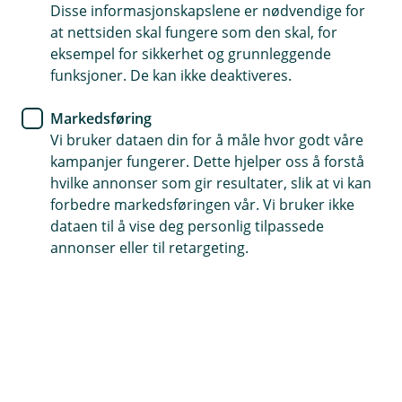
Allerede meldt inn skade?
Disse informasjonskapslene er nødvendige for
Hvis du har skadenummeret ditt kan du enkelt
at nettsiden skal fungere som den skal, for
ettersende dokumenter eller oppdatere
eksempel for sikkerhet og grunnleggende
informasjon i en pågående skadesak.
funksjoner. De kan ikke deaktiveres.
Markedsføring
Oppdater sak
Vi bruker dataen din for å måle hvor godt våre
kampanjer fungerer. Dette hjelper oss å forstå
hvilke annonser som gir resultater, slik at vi kan
forbedre markedsføringen vår. Vi bruker ikke
dataen til å vise deg personlig tilpassede
annonser eller til retargeting.
Er du på reise i utlandet?
Hos vår alarmsentral SOS International, kan du
melde sak digitalt og finne nærmeste lege der du
er. Du kan også gjennomføre medisinsk
forhåndsvurdering før avreise om du har en
eksisterende sykdom eller skade.