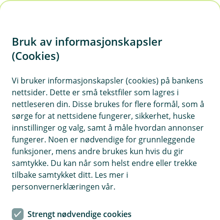
H
o
Bruk av informasjonskapsler
p
p
(Cookies)
Meld skade reise
i
Vi bruker informasjonskapsler (cookies) på bankens
Har du avbestilt reisen på grunn av sykdom eller
nettsider. Dette er små tekstfiler som lagres i
n
ulykke? Er din reise eller bagasje forsinket, eller
nettleseren din. Disse brukes for flere formål, som å
n
har du blitt utsatt for et tyveri på reise? Vi er her
sørge for at nettsidene fungerer, sikkerhet, huske
h
for deg! Er blitt syk i utlandet må du kontakte vår
innstillinger og valg, samt å måle hvordan annonser
o
fungerer. Noen er nødvendige for grunnleggende
alarmsentral SOS International.
funksjoner, mens andre brukes kun hvis du gir
d
samtykke. Du kan når som helst endre eller trekke
e
tilbake samtykket ditt. Les mer i
t
personvernerklæringen vår.
Strengt nødvendige cookies