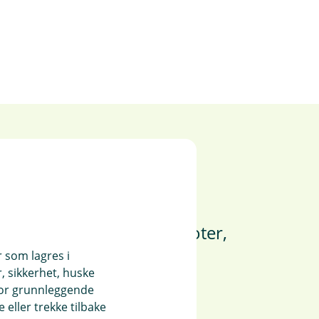
y
motorsykkel, moped, scooter,
r, ATV, snøscooter,
r som lagres i
, sikkerhet, huske
ktor.
for grunnleggende
eller trekke tilbake