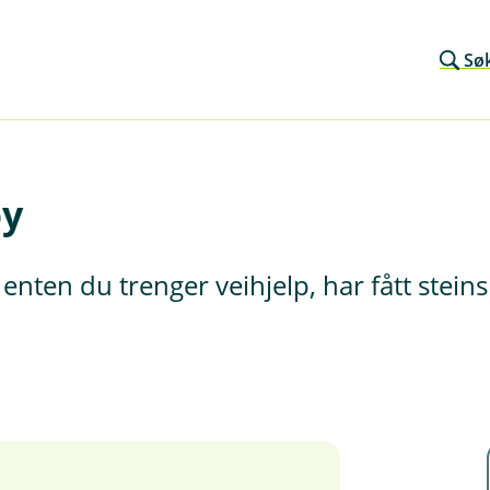
Sø
øy
enten du trenger veihjelp, har fått stein