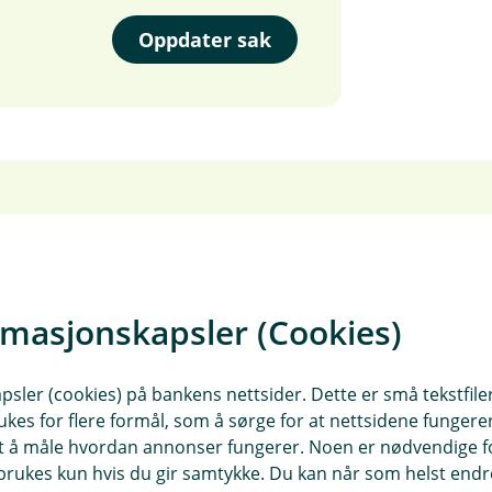
Oppdater sak
Meld skade på kjøretø
rmasjonskapsler (Cookies)
Her melder du skade på bil, 
bobil, campingvogn, tilhenge
sler (cookies) på bankens nettsider. Dette er små tekstfile
ukes for flere formål, som å sørge for at nettsidene fungerer
veterankjøretøy og privat tra
samt å måle hvordan annonser fungerer. Noen er nødvendige 
rukes kun hvis du gir samtykke. Du kan når som helst endre 