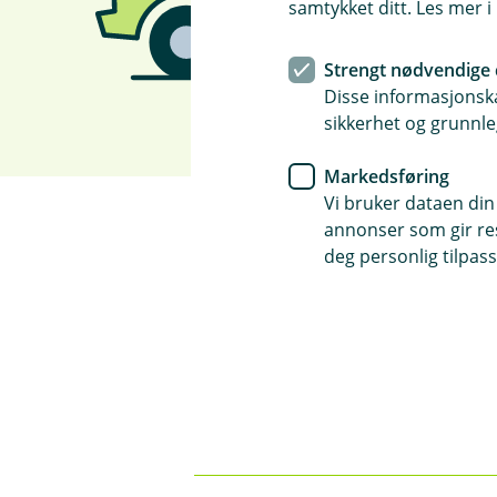
samtykket ditt. Les mer 
Strengt nødvendige 
Disse informasjonska
sikkerhet og grunnle
Markedsføring
Vi bruker dataen din
annonser som gir resu
deg personlig tilpass
Spørsmål og svar o
Hva dekkes av maskinsk
Å
p
n