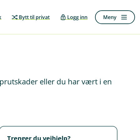
k
Bytt til privat
Logg inn
Meny
sprutskader eller du har vært i en
Trenger du veihjelp?