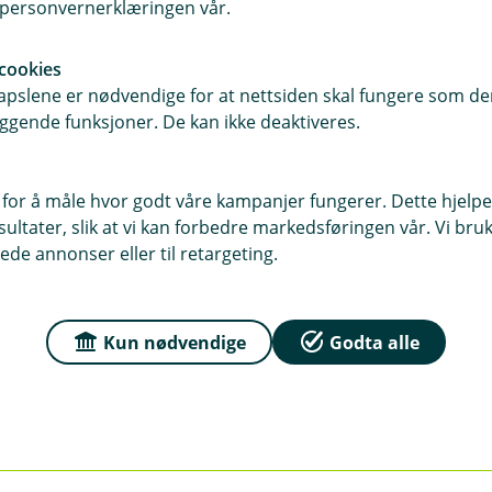
i personvernerklæringen vår.
Meld skade
cookies
pslene er nødvendige for at nettsiden skal fungere som den
ggende funksjoner. De kan ikke deaktiveres.
 for å måle hvor godt våre kampanjer fungerer. Dette hjelper
ltater, slik at vi kan forbedre markedsføringen vår. Vi bruke
ede annonser eller til retargeting.
m privatbil
Kun nødvendige
Godta alle
adeforsikring?