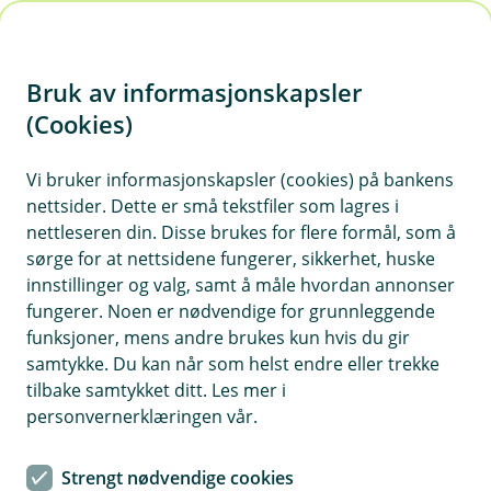
H
o
Bruk av informasjonskapsler
p
p
(Cookies)
i
Vi bruker informasjonskapsler (cookies) på bankens
nettsider. Dette er små tekstfiler som lagres i
n
nettleseren din. Disse brukes for flere formål, som å
n
sørge for at nettsidene fungerer, sikkerhet, huske
h
innstillinger og valg, samt å måle hvordan annonser
o
fungerer. Noen er nødvendige for grunnleggende
funksjoner, mens andre brukes kun hvis du gir
d
samtykke. Du kan når som helst endre eller trekke
e
tilbake samtykket ditt. Les mer i
t
personvernerklæringen vår.
Beskytt bedriften din mot
Strengt nødvendige cookies