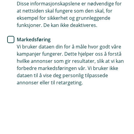
svindel: En guide for
Disse informasjonskapslene er nødvendige for
at nettsiden skal fungere som den skal, for
bedriftseiere
eksempel for sikkerhet og grunnleggende
funksjoner. De kan ikke deaktiveres.
I dagens digitale verden er svindel en stadig
økende trussel som kan ramme bedrifter av alle
Markedsføring
størrelser. Som bedriftseier er det viktig å være
Vi bruker dataen din for å måle hvor godt våre
kampanjer fungerer. Dette hjelper oss å forstå
oppmerksom på de ulike formene for svindel og
hvilke annonser som gir resultater, slik at vi kan
hva du kan gjøre for å beskytte virksomheten din.
forbedre markedsføringen vår. Vi bruker ikke
Her er en oversikt over noen av de mest
dataen til å vise deg personlig tilpassede
relevante svindeltypene:
annonser eller til retargeting.
Phishing og spear-phishing
Phishing er en metode der svindlere sender e-
poster som ser ut til å komme fra pålitelige kilder,
for å lure mottakeren til å gi fra seg sensitiv
informasjon som passord eller bankdetaljer.
Spear-phishing er en mer målrettet variant, der