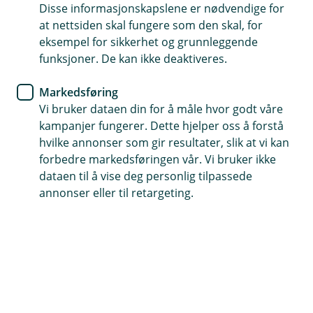
Disse informasjonskapslene er nødvendige for
Psykologisk førstehjelp
at nettsiden skal fungere som den skal, for
eksempel for sikkerhet og grunnleggende
Dekker ulykke som rammer passasjerer og sjåfør
funksjoner. De kan ikke deaktiveres.
Avbruddstap og godsansvar som tilleggsdekninger
Markedsføring
Vi bruker dataen din for å måle hvor godt våre
Kontakt meg om bussforsikring
kampanjer fungerer. Dette hjelper oss å forstå
hvilke annonser som gir resultater, slik at vi kan
forbedre markedsføringen vår. Vi bruker ikke
Hva dekker forsikringen?
dataen til å vise deg personlig tilpassede
annonser eller til retargeting.
Når du driver bussvirksomhet, er trygghet i alle
ledd avgjørende. Med vår bussforsikring får du
ikke bare det lovpålagte ansvaret dekket — du
kan skreddersy beskyttelse som passer selskapet
ditt og passasjerene dine på veien.