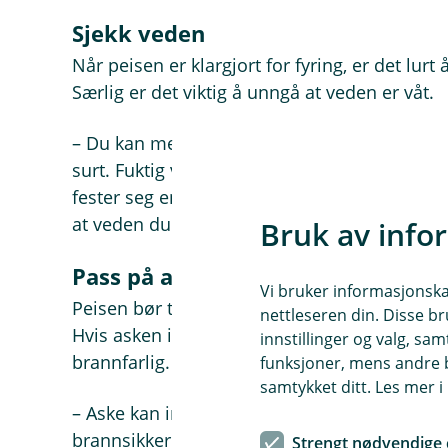
Sjekk veden
Når peisen er klargjort for fyring, er det lurt
Særlig er det viktig å unngå at veden er våt.
– Du kan merke at veden er for fuktig hvis det
surt. Fuktig ved kan også medføre økt risiko 
fester seg enklere i skorsteinen. Et tips er å
at veden du kjøper er tørr, råder Therese.
Bruk av info
Pass på asken
Vi bruker informasjonskap
Peisen bør tømmes jevnlig for aske, men her
nettleseren din. Disse br
Hvis asken ikke har rukket å bli kald før du
innstillinger og valg, 
brannfarlig.
funksjoner, mens andre b
samtykket ditt. Les mer 
– Aske kan inneholde glør i opptil 48 timer. 
brannsikker beholder, for eksempel en askebø
Strengt nødvendige 