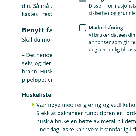
din. Så må dette stå i to døgn før du legger
Disse informasjonska
sikkerhet og grunnle
kastes i restavfallet, forteller skadeforebygge
Markedsføring
Benytt fagfolk
Vi bruker dataen din
Skal du montere ny peis eller peisovn, er det 
annonser som gir resu
deg personlig tilpass
– Det hender vi ser at boligeiere blir utålm
selv, og det kan få store konsekvenser. I verst
brann. Husk at du også kan kontakte din lok
pipeløpet er i god forfatning, avslutter ska
Huskeliste for trygg fyring i peisen
Vær nøye med rengjøring og vedlikeho
Sjekk at pakninger rundt døren er i or
husk å bruke en bøtte av metall til dett
underlag. Aske kan være brannfarlig i f