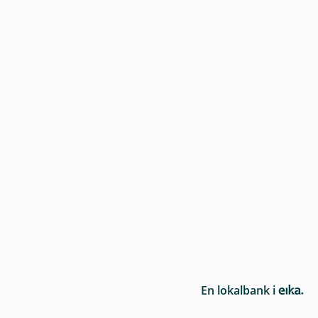
E
En lokalbank i
i