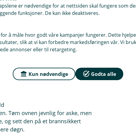
 den over i annen emballasje som
pslene er nødvendige for at nettsiden skal fungere som den
ggende funksjoner. De kan ikke deaktiveres.
ren.
 for å måle hvor godt våre kampanjer fungerer. Dette hjelper
viktig at du lar fagfolk gjøre jobben.
ltater, slik at vi kan forbedre markedsføringen vår. Vi bruke
ede annonser eller til retargeting.
odige og forsøker å montere peisen
e fall kan en feilmontert peis føre til
ale feier dersom du er usikker på om
Kun nødvendige
Godta alle
deforebyggeren.
ld
den. Tøm ovnen jevnlig for aske, men
e, og sett den på et brannsikkert
lere døgn.