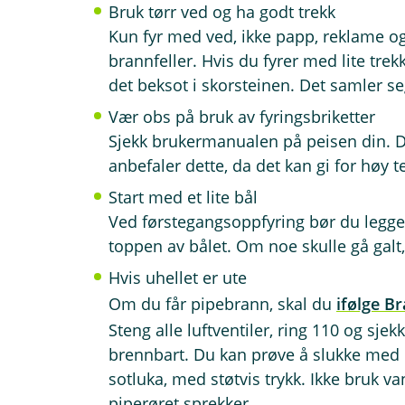
Bruk tørr ved og ha godt trekk
Kun fyr med ved, ikke papp, reklame og
brannfeller. Hvis du fyrer med lite trek
det beksot i skorsteinen. Det samler seg
Vær obs på bruk av fyringsbriketter
Sjekk brukermanualen på peisen din. D
anbefaler dette, da det kan gi for høy 
Start med et lite bål
Ved førstegangsoppfyring bør du legge i 
toppen av bålet. Om noe skulle gå galt, 
Hvis uhellet er ute
Om du får pipebrann, skal du
ifølge B
Steng alle luftventiler, ring 110 og sjek
brennbart. Du kan prøve å slukke me
sotluka, med støtvis trykk. Ikke bruk vann
piperøret sprekker.