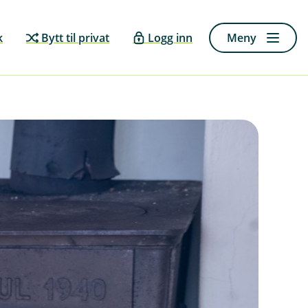
k
Bytt til privat
Logg inn
Meny