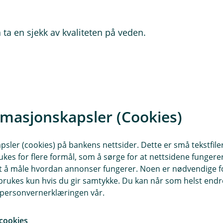
 å ta en sjekk av kvaliteten på veden.
 ryker veldig av pipen, og det lukter
for pipebrann, fordi tjære og sot
 kjøpe en fuktmåler. Da er du sikker på
rmasjonskapsler (Cookies)
sler (cookies) på bankens nettsider. Dette er små tekstfile
 er det noen fallgruver du må unngå.
ukes for flere formål, som å sørge for at nettsidene fungerer
 tømmer den, kan det nemlig være
samt å måle hvordan annonser fungerer. Noen er nødvendige 
rukes kun hvis du gir samtykke. Du kan når som helst endre 
i personvernerklæringen vår.
Derfor må du legge asken i en
tte, når du fjerner den fra peisen
cookies