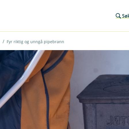
Sø
Fyr riktig og unngå pipebrann