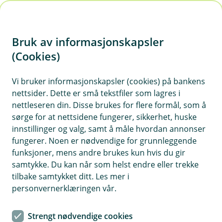
H
o
Bruk av informasjonskapsler
p
p
(Cookies)
i
Vi bruker informasjonskapsler (cookies) på bankens
nettsider. Dette er små tekstfiler som lagres i
n
nettleseren din. Disse brukes for flere formål, som å
n
sørge for at nettsidene fungerer, sikkerhet, huske
h
innstillinger og valg, samt å måle hvordan annonser
o
fungerer. Noen er nødvendige for grunnleggende
funksjoner, mens andre brukes kun hvis du gir
d
samtykke. Du kan når som helst endre eller trekke
e
tilbake samtykket ditt. Les mer i
t
personvernerklæringen vår.
Har du spørsmål om
Strengt nødvendige cookies