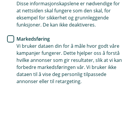
helsevurdering?
Disse informasjonskapslene er nødvendige for
at nettsiden skal fungere som den skal, for
eksempel for sikkerhet og grunnleggende
Vi har samlet sammen det vi tror du kan lure på
funksjoner. De kan ikke deaktiveres.
om personforsikringer og helsevurdering.
Markedsføring
Hvis du ikke finner det du lurer på i listen, så er det
Vi bruker dataen din for å måle hvor godt våre
bare til å kontakte oss. Det står hvordan du gjør det på
kampanjer fungerer. Dette hjelper oss å forstå
bunnen av siden.
hvilke annonser som gir resultater, slik at vi kan
forbedre markedsføringen vår. Vi bruker ikke
dataen til å vise deg personlig tilpassede
Logg deg inn i nettbanken
annonser eller til retargeting.
For å fylle ut helseerklæringen din må du
logge deg inn.
Helseerklæring