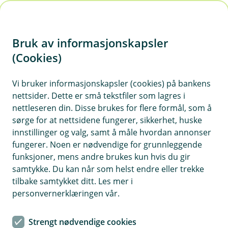
H
o
Bruk av informasjonskapsler
p
p
(Cookies)
i
Vi bruker informasjonskapsler (cookies) på bankens
nettsider. Dette er små tekstfiler som lagres i
n
nettleseren din. Disse brukes for flere formål, som å
n
sørge for at nettsidene fungerer, sikkerhet, huske
h
innstillinger og valg, samt å måle hvordan annonser
o
fungerer. Noen er nødvendige for grunnleggende
funksjoner, mens andre brukes kun hvis du gir
d
samtykke. Du kan når som helst endre eller trekke
e
tilbake samtykket ditt. Les mer i
t
personvernerklæringen vår.
Tørke, flom og ekstremregn kan skade avlingene dine på ulike
måter, da er det viktig å være forberedt
Strengt nødvendige cookies