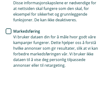
Disse informasjonskapslene er nødvendige for
BM Forsikring
at nettsiden skal fungere som den skal, for
eksempel for sikkerhet og grunnleggende
Uvær fører til tapte avlinger
funksjoner. De kan ikke deaktiveres.
Vi fortsetter å høre at været skal bli våtere og
Markedsføring
villere. Selv om det allerede er vått, vilt og
Vi bruker dataen din for å måle hvor godt våre
uforutsigbart nok. Tørke, flom og ekstremregn
kampanjer fungerer. Dette hjelper oss å forstå
hvilke annonser som gir resultater, slik at vi kan
kan sette et helt års arbeid i fare på kort tid, og få
forbedre markedsføringen vår. Vi bruker ikke
ting er verre enn å bare måtte vente på at været
dataen til å vise deg personlig tilpassede
lar deg starte høstingen.
annonser eller til retargeting.
Uvær kan være en stor utfordring for landbruket.
Tørke, flom og ekstremregn fører til de største
avlingstapene i Norge. Disse hendelsene kan skade
avlingene dine på ulike måter, og det er viktig å være
forberedt.