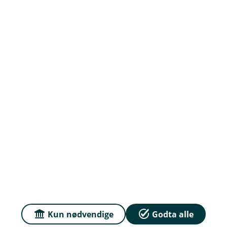
Om oss
Priser
Sammenlign våre priser med andre selskaper på
Finansportalen.no
Våre priser
Personvern og informasjonskapsler
Sikkerhet og antihvitvask
Kun nødvendige
Godta alle