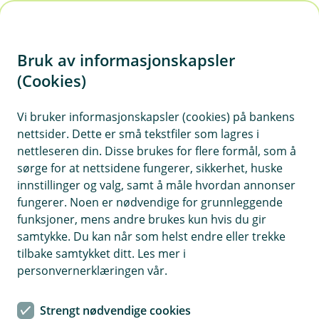
H
o
Bruk av informasjonskapsler
p
p
(Cookies)
i
Vi bruker informasjonskapsler (cookies) på bankens
nettsider. Dette er små tekstfiler som lagres i
n
nettleseren din. Disse brukes for flere formål, som å
n
sørge for at nettsidene fungerer, sikkerhet, huske
h
innstillinger og valg, samt å måle hvordan annonser
o
fungerer. Noen er nødvendige for grunnleggende
funksjoner, mens andre brukes kun hvis du gir
d
samtykke. Du kan når som helst endre eller trekke
e
tilbake samtykket ditt. Les mer i
t
personvernerklæringen vår.
Siste nytt i nettbanken
Strengt nødvendige cookies