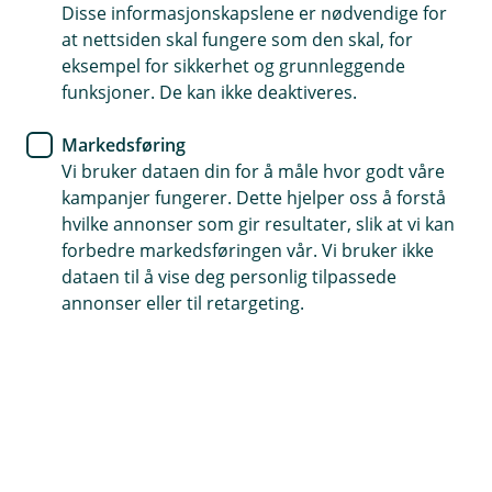
Enklere administrasjon og mer selvbetjening
Disse informasjonskapslene er nødvendige for
at nettsiden skal fungere som den skal, for
eksempel for sikkerhet og grunnleggende
funksjoner. De kan ikke deaktiveres.
Nå kan du enkelt administrere
Markedsføring
kundeforholdet ditt selv
Vi bruker dataen din for å måle hvor godt våre
kampanjer fungerer. Dette hjelper oss å forstå
Vi arbeider hele tiden for at du skal få optimale
hvilke annonser som gir resultater, slik at vi kan
og tilpassede løsninger for din bedrift. Nå har vi
forbedre markedsføringen vår. Vi bruker ikke
en del nyheter i nettbanken som skal gjøre
dataen til å vise deg personlig tilpassede
hverdagen din enklere - i alle fall når det kommer
annonser eller til retargeting.
til administrering av ditt bankforhold.
Nytt design på brukeradministrasjon og flere
etterlengtede forbedringer
Oppdateringen av brukeradministrasjon i nettbanken