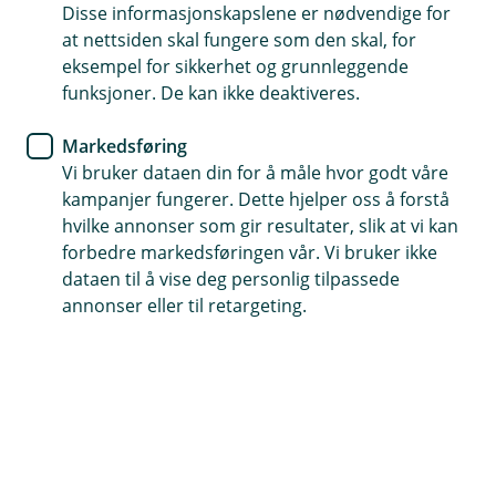
betaling for din bedrift
Disse informasjonskapslene er nødvendige for
at nettsiden skal fungere som den skal, for
eksempel for sikkerhet og grunnleggende
Få detaljert oversikt over alle transaksjoner
funksjoner. De kan ikke deaktiveres.
Reduser risikoen ved å bruke bedriftskort
Markedsføring
Skill enkelt mellom private og bedriftskjøp
Vi bruker dataen din for å måle hvor godt våre
kampanjer fungerer. Dette hjelper oss å forstå
Bestill bedriftskort
hvilke annonser som gir resultater, slik at vi kan
forbedre markedsføringen vår. Vi bruker ikke
dataen til å vise deg personlig tilpassede
annonser eller til retargeting.
Fordeler med bedriftskort
Bedriftskort fra oss er en pålitelig løsning for
bedrifter som trenger en enkel og sikker måte å
håndtere daglige utgifter på. Kortet gir deg en
effektiv oversikt over økonomien, uansett
bedriftens størrelse.