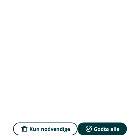
Om oss
Priser
Sammenlign våre priser med andre selskaper på
Finansportalen.no
Våre priser
Personvern og informasjonskapsler
Sikkerhet og antihvitvask
Kun nødvendige
Godta alle