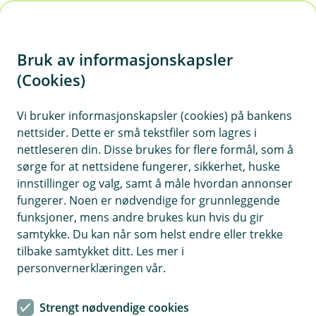
H
o
Bruk av informasjonskapsler
p
p
(Cookies)
i
Vi bruker informasjonskapsler (cookies) på bankens
nettsider. Dette er små tekstfiler som lagres i
n
nettleseren din. Disse brukes for flere formål, som å
n
sørge for at nettsidene fungerer, sikkerhet, huske
h
innstillinger og valg, samt å måle hvordan annonser
o
fungerer. Noen er nødvendige for grunnleggende
funksjoner, mens andre brukes kun hvis du gir
d
samtykke. Du kan når som helst endre eller trekke
e
tilbake samtykket ditt. Les mer i
t
personvernerklæringen vår.
Bedriftskort - praktisk og trygg
Strengt nødvendige cookies