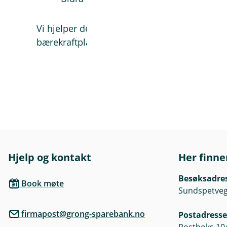
Vi hjelper deg i gang og tilbyr en metodikk o
bærekraftplan.
Hjelp og kontakt
Her finne
Besøksadre
Book møte
Sundspetveg
firmapost@grong-sparebank.no
Postadresse