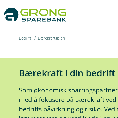
H
o
p
p
i
Bedrift
Bærekraftsplan
n
n
h
Bærekraft i din bedrift
o
d
Som økonomisk sparringspartner 
e
t
med å fokusere på bærekraft ved 
bedrifts påvirkning og risiko. Ved 