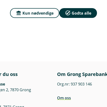
Kun nødvendige
Godta alle
g mal for å få på plass en
r du oss
Om Grong Spareban
sse
Org.nr: 937 903 146
en 2, 7870 Grong
Om oss