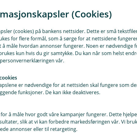
rmasjonskapsler (Cookies)
sler (cookies) på bankens nettsider. Dette er små tekstfile
ukes for flere formål, som å sørge for at nettsidene fungerer
samt å måle hvordan annonser fungerer. Noen er nødvendige 
rukes kun hvis du gir samtykke. Du kan når som helst endre 
i personvernerklæringen vår.
cookies
klarer hvorfor dine bedrift bør ha en
pslene er nødvendige for at nettsiden skal fungere som den
ggende funksjoner. De kan ikke deaktiveres.
ne:
 for å måle hvor godt våre kampanjer fungerer. Dette hjelper
der og potensielle kunder
ltater, slik at vi kan forbedre markedsføringen vår. Vi bruke
v og forventninger
ede annonser eller til retargeting.