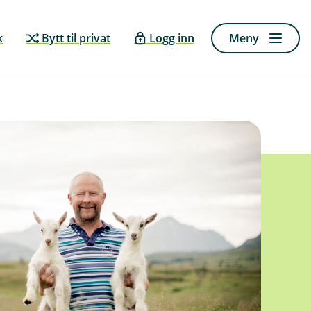
k
Bytt til privat
Logg inn
Meny