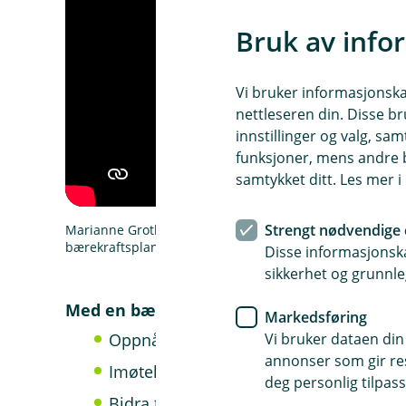
Bruk av info
Vi bruker informasjonskap
nettleseren din. Disse br
innstillinger og valg, 
funksjoner, mens andre b
samtykket ditt. Les mer 
Strengt nødvendige 
Marianne Groth, konserndirektør for bærekraft i Eika for
bærekraftsplan
Disse informasjonska
sikkerhet og grunnle
Med en bærekraftplan vil din bedrift kun
Markedsføring
Vi bruker dataen din
Oppnå konkurransefortrinn overfor kun
annonser som gir resu
Imøtekomme dagens og fremtidens kra
deg personlig tilpass
Bidra til bærekraftig utvikling